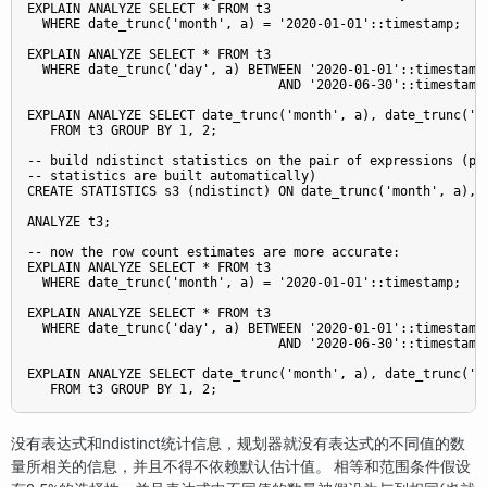
EXPLAIN ANALYZE SELECT * FROM t3

  WHERE date_trunc('month', a) = '2020-01-01'::timestamp;

EXPLAIN ANALYZE SELECT * FROM t3

  WHERE date_trunc('day', a) BETWEEN '2020-01-01'::timestamp

                                 AND '2020-06-30'::timestamp;
EXPLAIN ANALYZE SELECT date_trunc('month', a), date_trunc('da
   FROM t3 GROUP BY 1, 2;

-- build ndistinct statistics on the pair of expressions (per
-- statistics are built automatically)

CREATE STATISTICS s3 (ndistinct) ON date_trunc('month', a), d
ANALYZE t3;

-- now the row count estimates are more accurate:

EXPLAIN ANALYZE SELECT * FROM t3

  WHERE date_trunc('month', a) = '2020-01-01'::timestamp;

EXPLAIN ANALYZE SELECT * FROM t3

  WHERE date_trunc('day', a) BETWEEN '2020-01-01'::timestamp

                                 AND '2020-06-30'::timestamp;
EXPLAIN ANALYZE SELECT date_trunc('month', a), date_trunc('da
没有表达式和ndistinct统计信息，规划器就没有表达式的不同值的数
量所相关的信息，并且不得不依赖默认估计值。 相等和范围条件假设