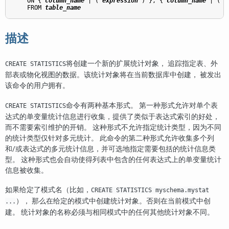
    ON { 
column_name
 | ( 
expression
 ) }, { 
column_name
 | ( 
e
    FROM 
table_name
描述
将创建一个新的扩展统计对象， 追踪指定表、外
CREATE STATISTICS
部表或物化视图的数据。该统计对象将在当前数据库中创建， 被发出
该命令的用户拥有。
命令有两种基本形式。 第一种形式允许对单个表
CREATE STATISTICS
达式的单变量统计信息进行收集，提供了类似于表达式索引的好处，
而不需要索引维护的开销。 这种形式不允许指定统计类型，因为不同
的统计类型仅针对多元统计。 此命令的第二种形式允许收集多个列
和/或表达式的多元统计信息，并可选地指定需要包括的统计信息类
型。 这种形式也会自动使得列表中包含的任何表达式上的单变量统计
信息被收集。
如果给定了模式名（比如，
CREATE STATISTICS myschema.mystat
）， 那么在给定的模式中创建统计对象。否则在当前模式中创
...
建。 统计对象的名称必须与相同模式中的任何其他统计对象不同。