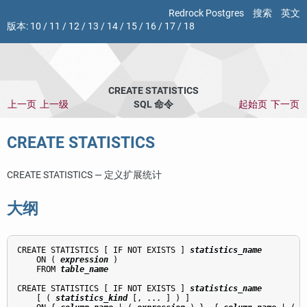
Redrock Postgres
搜索
英文
版本:
10
/
11
/
12
/
13
/
14
/
15
/
16
/
17
/
18
CREATE STATISTICS
上一页
上一级
SQL 命令
起始页
下一页
CREATE STATISTICS
CREATE STATISTICS — 定义扩展统计
大纲
CREATE STATISTICS [ IF NOT EXISTS ] 
statistics_name
    ON ( 
expression
 )

    FROM 
table_name
CREATE STATISTICS [ IF NOT EXISTS ] 
statistics_name
    [ ( 
statistics_kind
 [, ... ] ) ]
