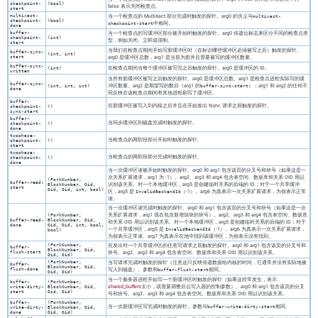
checkpoint-
(bool)
false 表示关闭检查点。
start
multixact-
当一个检查点的 MultiXact 部分完成时触发的探针。arg0 的含义与
multixact-
checkpoint-
(bool)
中相同。
checkpoint-start
done
buffer-
当一个检查点的写缓冲区部分被开始时触发的探针。arg0 传递位标志来区分不同的检查点类
checkpoint-
(int)
型，例如关闭、立即或强制。
start
当我们在检查点期间开始写脏缓冲区时（在标识哪些缓冲区必须被写之后）触发的探针。
buffer-sync-
(int, int)
start
arg0 是缓冲区总数，arg1 是当前为脏并且需要被写的缓冲区数量。
buffer-sync-
在检查点期间当每个缓冲区被写完之后触发的探针。arg0 是缓冲区的 ID。
(int)
written
当所有脏缓冲区被写之后触发的探针。arg0 是缓冲区总数。arg1 是检查点进程实际写的缓
buffer-sync-
冲区数量。arg2 是期望写的数目（arg1 的
）；arg1 和 arg2 的任何不
(int, int, int)
buffer-sync-start
done
同反映在该检查点期间有其他进程刷写了缓冲区。
buffer-
在脏缓冲区被写入到内核之后并且在开始发出 fsync 请求之前触发的探针。
checkpoint-
()
sync-start
buffer-
当同步缓冲区到磁盘完成时触发的探针。
checkpoint-
()
done
twophase-
当检查点的两阶段部分开始时触发的探针。
checkpoint-
()
start
twophase-
当检查点的两阶段部分完成时触发的探针。
checkpoint-
()
done
当一次缓冲区读被开始时触发的探针。arg0 和 arg1 包含该页的分叉号和块号（如果这是一
次关系扩展请求，arg1 为 -1）。arg2、arg3 和 arg4 包含表空间、数据库和关系 OID 用以
(ForkNumber,
buffer-read-
识别该关系。对一个本地缓冲区，arg5 是创建临时关系的后端的 ID；对于一个共享缓冲
BlockNumber, Oid,
start
Oid, Oid, int, bool)
区，arg5 是
（-1）。arg6 为真表示一次关系扩展请求，为假表示正常
InvalidBackendId
读。
当一次缓冲区读完成时触发的探针。arg0 和 arg1 包含该页的分叉号和块号（如果这是一次
关系扩展请求，arg1 现在包含新增加块的块号）。arg2、arg3 和 arg4 包含表空间、数据库
(ForkNumber,
buffer-read-
BlockNumber, Oid,
和关系 OID 用以识别该关系。对一个本地缓冲区，arg5 是创建临时关系的后端的 ID；对于
done
Oid, Oid, int, bool,
一个共享缓冲区，arg5 是
（-1）。arg6 为真表示一次关系扩展请求，
InvalidBackendId
bool)
为假表示正常读。arg7 为真表示在池中找到该缓冲区，为假表示没有找到。
(ForkNumber,
在发出对一个共享缓冲区的任意写请求之前触发的探针。arg0 和 arg1 包含该页的分叉号和
buffer-
BlockNumber, Oid,
flush-start
块号。arg2、arg3 和 arg4 包含表空间、数据库和关系 OID 用以识别该关系。
Oid, Oid)
(ForkNumber,
当写请求完成时触发的探针（注意这只反映传递数据给内核的时间，它通常并没有实际地被
buffer-
BlockNumber, Oid,
flush-done
写入到磁盘）。参数和
相同。
buffer-flush-start
Oid, Oid)
当一个服务器进程开始写一个脏缓冲区时触发的探针（如果这经常发生，表示
buffer-
(ForkNumber,
shared_buffers
太小，或需要调整后台写入器的控制参数）。arg0 和 arg1 包含该页的分叉
write-dirty-
BlockNumber, Oid,
start
Oid, Oid)
号和块号。arg2、arg3 和 arg4 包含表空间、数据库和关系 OID 用以识别该关系。
buffer-
(ForkNumber,
当一次脏缓冲区写完成时触发的探针。参数与
相同。
buffer-write-dirty-start
write-dirty-
BlockNumber, Oid,
done
Oid, Oid)