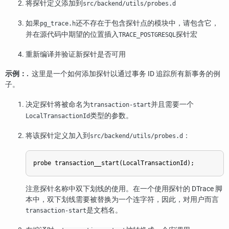
将探针定义添加到
src/backend/utils/probes.d
如果
还不存在于包含探针点的模块中，请包含它，
pg_trace.h
并在源代码中期望的位置插入
探针宏
TRACE_POSTGRESQL
重新编译并验证新探针是否可用
示例：.
这里是一个如何添加探针以通过事务 ID 追踪所有新事务的例
子。
决定探针将被命名为
并且需要一个
transaction-start
类型的参数。
LocalTransactionId
将该探针定义加入到
：
src/backend/utils/probes.d
注意探针名称中双下划线的使用。在一个使用探针的 DTrace 脚
本中，双下划线需要被替换为一个连字符，因此，对用户而言
是文档名。
transaction-start