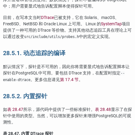
中；用户需要显式地告诉配置脚本使得探针可用。
目前，在写本文当时
DTrace
已被支持，它在 Solaris、macOS、
FreeBSD、NetBSD 和 Oracle Linux 上可用。 Linux 的
SystemTap
项目
提供了一种可用的 DTrace 等价物。支持其他动态追踪工具在理论上可
以通过改变
中的宏定义实现。
src/include/utils/probes.h
28.5.1. 动态追踪的编译
默认情况下，探针是不可用的，因此你将需要显式地告诉配置脚本让
探针在
PostgreSQL
中可用。要包括 DTrace 支持，在配置时指定
--
。更多信息请见
第 17.4 节
。
enable-dtrace
28.5.2. 内置探针
如
表 28.47
所示，源代码中提供了一些标准探针。
表 28.48
显示了在探
针中使用的类型。当然，可以增加更多探针来增强
PostgreSQL
的可观
测性。
表 28.47. 内置 DTrace 探针