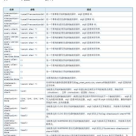
名称
参数
描述
transaction-
在一个新事务开始时触发的探针。arg0 是事务 ID。
(LocalTransactionId)
start
transaction-
在一个事务成功完成时触发的探针。arg0 是事务 ID。
(LocalTransactionId)
commit
transaction-
当一个事务未成功完成时触发的探针。arg0 是事务 ID。
(LocalTransactionId)
abort
当一个查询的处理开始时触发的探针。arg0 是查询字符串。
query-start
(const char *)
当一个查询的处理完成时触发的探针。arg0 是查询字符串。
query-done
(const char *)
query-parse-
当一个查询的解析开始时触发的探针。arg0 是查询字符串。
(const char *)
start
query-parse-
当一个查询的解析完成时触发的探针。arg0 是查询字符串。
(const char *)
done
query-
当一个查询的重写开始时触发的探针。arg0 是查询字符串。
rewrite-
(const char *)
start
query-
当一个查询的重写完成时触发的探针。arg0 是查询字符串。
(const char *)
rewrite-done
query-plan-
当一个查询的规划开始时触发的探针。
()
start
query-plan-
当一个查询的规划完成时触发的探针。
()
done
query-
当一个查询的执行开始时触发的探针。
execute-
()
start
query-
当查询的执行完成时触发的探针。
()
execute-done
任何时候当服务器进程更新它的
.
时触发的探针。arg0 是新的状
pg_stat_activity
status
statement-
(const char *)
status
态字符串。
当检查点开始时触发的探针。arg0 传递位标志来区分不同的检查点类型，例如关闭
checkpoint-
(int)
start
（shutdown）、立即（immediate）或强制（force）。
当检查点完成时触发的探针（检查点处理过程中序列中列出的下一个触发的探针）。arg0 是
checkpoint-
(int, int, int, int,
写入的缓冲区数量。arg1 是缓冲区的总数。arg2、arg3 和 arg4 分别包含增加、删除和循环
done
int)
回收的 WAL 文件的数量。
clog-
当检查点的 CLOG 部分开始时触发的探针。arg0 为真表示正常检查点，为假表示关闭检查
checkpoint-
(bool)
点。
start
clog-
当检查点的 CLOG 部分完成时触发的探针。arg0 的含义与
中相
clog-checkpoint-start
checkpoint-
(bool)
同。
done
subtrans-
当检查点的 SUBTRANS 部分开始时触发的探针。arg0 为真表示正常检查点，为假表示关闭
checkpoint-
(bool)
检查点。
start
subtrans-
当检查点的 SUBTRANS 部分完成时触发的探针。arg0 的含义与
subtrans-checkpoint-
checkpoint-
(bool)
中相同。
start
done
multixact-
当一个检查点的 MultiXact 部分被开始时触发的探针。arg0 为 true 表示正常检查点，为