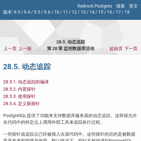
Redrock Postgres
搜索
英文
版本:
9.3
/
9.4
/
9.5
/
9.6
/
10
/
11
/
12
/
13
/
14
/
15
/
16
/
17
/
18
28.5. 动态追踪
上一页
上一级
第 28 章 监控数据库活动
起始页
下一页
28.5. 动态追踪
28.5.1. 动态追踪的编译
28.5.2. 内置探针
28.5.3. 使用探针
28.5.4. 定义新探针
PostgreSQL
提供了功能来支持数据库服务器的动态追踪。这样就允许
在代码中的特定点上调用外部工具来追踪执行过程。
一些探针或追踪点已经被插入在源代码中。这些探针的目的是被数据
库开发者和管理员使用。默认情况下，探针不被编译到
PostgreSQL