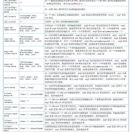
wal-buffer-
当一个服务器进程因为没有可用 WAL 缓冲区空间开始写一个脏 WAL 缓冲区时触发的探针
write-dirty-
()
（如果这经常发生，表示
wal_buffers
太小）。
start
wal-buffer-
当一次脏 WAL 缓冲区写入完成时触发的探针。
write-dirty-
()
done
当一个 WAL 记录被插入时触发的探针。arg0 是该记录的资源管理者（rmid）。arg1 包含
(unsigned char,
wal-insert
unsigned char)
info 标志。
当请求一次 WAL 段切换时触发的探针。
wal-switch
()
当开始从一个关系读取一块时触发的探针。arg0 和 arg1 包含该页的分叉号和块号。arg2、
(ForkNumber,
smgr-md-
arg3 和 arg4 包含表空间、数据库和关系 OID 用以识别该关系。对一个本地缓冲区，arg5
BlockNumber, Oid,
read-start
Oid, Oid, int)
是创建临时关系的后端的 ID；对于一个共享缓冲区，arg5 是
（-1）。
InvalidBackendId
当一次块读取完成时触发的探针。arg0 和 arg1 包含该页的分叉号和块号。arg2、arg3 和
(ForkNumber,
arg4 包含表空间、数据库和关系 OID 用以识别该关系。对一个本地缓冲区，arg5 是创建临
smgr-md-
BlockNumber, Oid,
read-done
Oid, Oid, int, int,
时关系的后端的 ID；对于一个共享缓冲区，arg5 是
（-1）。arg6 是实
InvalidBackendId
int)
际读取的字节数，而 arg7 是请求读取的字节数（如果两者不同就意味着麻烦）。
当开始向一个关系中写入一个块时触发的探针。arg0 和 arg1 包含该页的分叉号和块号。
(ForkNumber,
arg2、arg3 和 arg4 包含表空间、数据库和关系 OID 用以识别该关系。对一个本地缓冲区，
smgr-md-
BlockNumber, Oid,
write-start
arg5 是创建临时关系的后端的 ID；对于一个共享缓冲区，arg5 是
Oid, Oid, int)
（-1）。
InvalidBackendId
当一个块写操作完成时触发的探针。arg0 和 arg1 包含该页的分叉号和块号。arg2、arg3和
(ForkNumber,
arg4 包含表空间、数据库和关系 OID来标识该关系。对于一个本地缓冲区，arg5 是创建临
smgr-md-
BlockNumber, Oid,
write-done
Oid, Oid, int, int,
时关系的后端 ID；对于一个共享缓冲区，arg5 是
（-1）。arg6 是实际
InvalidBackendId
int)
写的字节数，而 arg7 是要求写的字节数（如果这两者不同，则意味着麻烦）。
当一次排序操作开始时触发的探针。arg0 指示是堆排序、索引排序或数据排序。arg1 为真
表示唯一值强制。arg2 是键列的数目。arg3 是允许使用的工作内存数（以千字节计）。如
(int, bool, int,
sort-start
int, bool, int)
果要求随机访问排序结果，那么 arg4 为真。arg5 为
时表示串行，为
时表示并行工作者，
0
1
为
时表示并行领袖。
2
当一次排序完成时触发的探针。arg0 为真表示外排序，为假表示内排序。arg1 是用于一次
sort-done
(bool, long)
外排序的磁盘块的数目，或用于一次内排序的以千字节计的内存。
当成功获得一个 LWLock 时触发的探针。arg0 是该 LWLock 所在的切片。arg1 所请求的锁
lwlock-
(char *, LWLockMode)
acquire
模式，是排他或共享。
当一个 LWLock 被释放时（但是注意还没有唤醒任何一个被释放的等待者）触发的探针。
lwlock-
(char *)
release
arg0 是该 LWLock 所在的切片。
当一个 LWLock 不是立即可用并且一个服务器进程因此开始等待该锁变为可用时触发的探
lwlock-wait-
(char *, LWLockMode)
start
针。arg0 是该 LWLock 所在的切片。arg1 所请求的锁模式，是排他或共享。
当一个进程从对一个 LWLock 的等待中被释放时（它实际还没有得到该锁）时触发的探针。
lwlock-wait-
(char *, LWLockMode)
done
arg0 是该 LWLock 所在的切片。arg1 所请求的锁模式，是排他或共享。
当调用者指定无需等待而成功获得一个 LWLock 时触发的探针。arg0 是该 LWLock 所在的
lwlock-
(char *, LWLockMode)
condacquire
切片。arg1 所请求的锁模式，是排他或共享。
lwlock-
当调用者指定无需等待而没有成功获得一个 LWLock 时触发的探针。arg0 是该 LWLock 所
condacquire-
(char *, LWLockMode)
在的切片。arg1 所请求的锁模式，是排他或共享。
fail