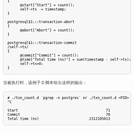
{

      @start["Start"] = count();

      self->ts  = timestamp;

}

postgresql$1:::transaction-abort

{

      @abort["Abort"] = count();

}

postgresql$1:::transaction-commit

/self->ts/

{

      @commit["Commit"] = count();

      @time["Total time (ns)"] = sum(timestamp - self->ts);

      self->ts=0;

当被执行时，该例子 D 脚本给出这样的输出：
# ./txn_count.d `pgrep -n postgres` or ./txn_count.d <PID>

^C

Start                                          71

Commit                                         70
