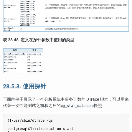
(unsigned int,
unsigned int,
当一个重量级锁（lmgr锁）的请求由于锁不可用开始等待时触发的探针。arg0 到 arg3 是标
lock-wait-
unsigned int,
start
unsigned int,
识被锁定对象的标签域。arg4 指示被锁对象的类型。arg5 表示请求的锁类型。
unsigned int,
LOCKMODE)
(unsigned int,
unsigned int,
当一个重量级锁（lmgr 锁）的请求结束等待时（即已经得到锁）触发的探针。参数与
lock-
lock-wait-
unsigned int,
done
unsigned int,
一样。
wait-start
unsigned int,
LOCKMODE)
deadlock-
当死锁检测器发现死锁时触发的探针。
()
found
表 28.48. 定义在探针参数中使用的类型
类型
定义
LocalTransactionId
unsigned int
LWLockMode
int
LOCKMODE
int
BlockNumber
unsigned int
Oid
unsigned int
ForkNumber
int
bool
unsigned char
28.5.3. 使用探针
下面的例子展示了一个分析系统中事务计数的 DTrace 脚本，可以用来
代替一次性能测试之前和之后的
快照：
pg_stat_database
#!/usr/sbin/dtrace -qs

postgresql$1:::transaction-start
