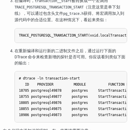
在编译时，
被转换成一个宏调用
transaction__start
（注意这里是单下划
TRACE_POSTGRESQL_TRANSACTION_START
线），可以通过包含头文件
获得。将宏调用加入到
pg_trace.h
源代码中的合适位置。在这种情况下，看起来类似：
在重新编译和运行新的二进制文件之后，通过运行下面的
DTrace 命令来检查新增的探针是否可用。你应该看到类似下面
的输出：
# dtrace -ln transaction-start

   ID    PROVIDER          MODULE           FUNCTION NA
18705 postgresql49878     postgres     StartTransaction
18755 postgresql49877     postgres     StartTransaction
18805 postgresql49876     postgres     StartTransaction
18855 postgresql49875     postgres     StartTransaction