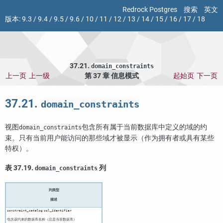
Redrock Postgres
搜索
英文
版本:
9.3
/
9.4
/
9.5
/
9.6
/
10
/
11
/
12
/
13
/
14
/
15
/
16
/
17
/
18
37.21.
domain_constraints
上一页
上一级
第 37 章 信息模式
起始页
下一页
37.21.
domain_constraints
视图
包含所有属于当前数据库中定义的域的约
domain_constraints
束。只有当前用户能访问的那些域才被显示（作为拥有者或具有某些
特权）。
表 37.19.
列
domain_constraints
列类型
描述
constraint_catalog
sql_identifier
包含该约束的数据库名称（总是当前数据库）