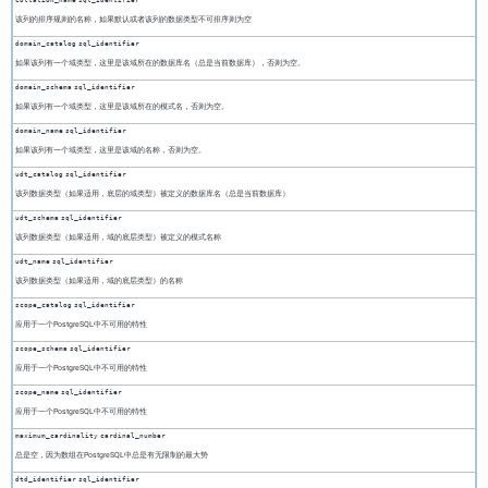
该列的排序规则的名称，如果默认或者该列的数据类型不可排序则为空
domain_catalog
sql_identifier
如果该列有一个域类型，这里是该域所在的数据库名（总是当前数据库），否则为空。
domain_schema
sql_identifier
如果该列有一个域类型，这里是该域所在的模式名，否则为空。
domain_name
sql_identifier
如果该列有一个域类型，这里是该域的名称，否则为空。
udt_catalog
sql_identifier
该列数据类型（如果适用，底层的域类型）被定义的数据库名（总是当前数据库）
udt_schema
sql_identifier
该列数据类型（如果适用，域的底层类型）被定义的模式名称
udt_name
sql_identifier
该列数据类型（如果适用，域的底层类型）的名称
scope_catalog
sql_identifier
应用于一个
PostgreSQL
中不可用的特性
scope_schema
sql_identifier
应用于一个
PostgreSQL
中不可用的特性
scope_name
sql_identifier
应用于一个
PostgreSQL
中不可用的特性
maximum_cardinality
cardinal_number
总是空，因为数组在
PostgreSQL
中总是有无限制的最大势
dtd_identifier
sql_identifier