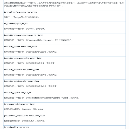
该列的数据类型描述符的一个标识符，在从属于该表的数据类型标识符之中唯一。 这主要用于与这类标识符的其他实例进行连接（该标
识符的指定格式没有被定义并且不保证在未来的版本中保持相同）。
is_self_referencing
yes_or_no
应用于一个
PostgreSQL
中不可用的特性
is_identity
yes_or_no
如果该列是一个标识列，则为
，否则为
。
YES
NO
identity_generation
character_data
如果该列是一个标识列，则为
或者
，它反映该列的定义。
ALWAYS
BY DEFAULT
identity_start
character_data
如果该列是一个标识列，则是内部序列的起始值，否则为空。
identity_increment
character_data
如果该列是一个标识列，则是内部序列的增量，否则为空。
identity_maximum
character_data
如果该列是一个标识列，则是内部序列的最大值，否则为空。
identity_minimum
character_data
如果该列是一个标识列，则是内部序列的最小值，否则为空。
identity_cycle
yes_or_no
如果该列是一个标识列，则
和
分别表示内部序列可循环和不可循环，否则为空。
YES
NO
is_generated
character_data
如果列是生成的列，则
，否则
。
ALWAYS
NEVER
generation_expression
character_data
如果列是生成的列，则生成表达式，否则为空。
is_updatable
yes_or_no