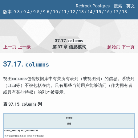
Redrock Postgres
搜索
英文
版本:
9.3
/
9.4
/
9.5
/
9.6
/
10
/
11
/
12
/
13
/
14
/
15
/
16
/
17
/
18
37.17.
columns
上一页
上一级
第 37 章 信息模式
起始页
下一页
37.17.
columns
视图
包含数据库中有关所有表列（或视图列）的信息。系统列
columns
（
等）不被包括在内。只有那些当前用户能够访问（作为拥有者
ctid
或具有某些特权）的列才被显示。
表 37.15.
列
columns
列类型
描述
table_catalog
sql_identifier
包含该表的数据库名称（总是当前数据库）