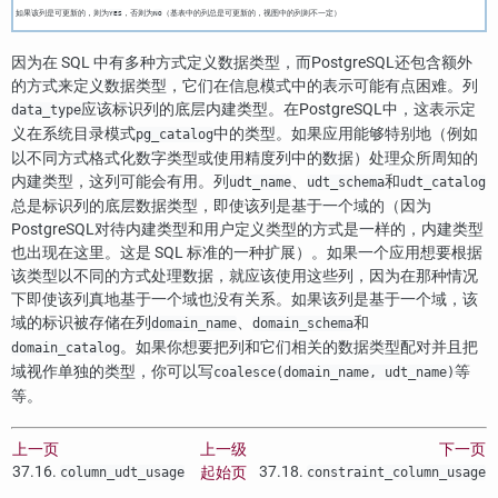
如果该列是可更新的，则为
，否则为
（基表中的列总是可更新的，视图中的列则不一定）
YES
NO
因为在 SQL 中有多种方式定义数据类型，而
PostgreSQL
还包含额外
的方式来定义数据类型，它们在信息模式中的表示可能有点困难。列
应该标识列的底层内建类型。在
PostgreSQL
中，这表示定
data_type
义在系统目录模式
中的类型。如果应用能够特别地（例如
pg_catalog
以不同方式格式化数字类型或使用精度列中的数据）处理众所周知的
内建类型，这列可能会有用。列
、
和
udt_name
udt_schema
udt_catalog
总是标识列的底层数据类型，即使该列是基于一个域的（因为
PostgreSQL
对待内建类型和用户定义类型的方式是一样的，内建类型
也出现在这里。这是 SQL 标准的一种扩展）。如果一个应用想要根据
该类型以不同的方式处理数据，就应该使用这些列，因为在那种情况
下即使该列真地基于一个域也没有关系。如果该列是基于一个域，该
域的标识被存储在列
、
和
domain_name
domain_schema
。如果你想要把列和它们相关的数据类型配对并且把
domain_catalog
域视作单独的类型，你可以写
等
coalesce(domain_name, udt_name)
等。
上一页
上一级
下一页
37.16.
37.18.
起始页
column_udt_usage
constraint_column_usage