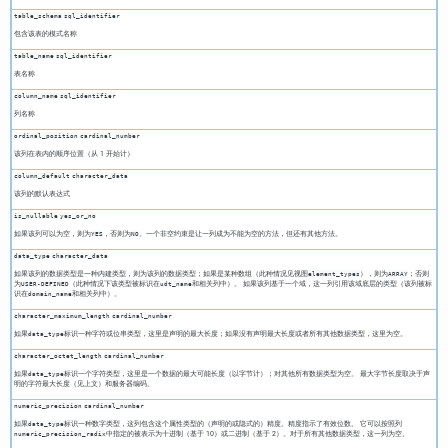
table_schema
sql_identifier
包含该表的模式名称
table_name
sql_identifier
表名称
column_name
sql_identifier
列名称
ordinal_position
cardinal_number
该列在表内的顺序位置（从 1 开始计）
column_default
character_data
该列的默认表达式
is_nullable
yes_or_no
如果该列可以为空，则为
，否则为
。一个非空约束是让一列成为不能为空的方法，但还有其他方法。
YES
NO
data_type
character_data
如果该列的数据类型是一种内建类型，则为该列的数据类型；如果是某种数组（此种情况见视图
），则为
；否则
element_types
ARRAY
为
（此种情况下该类型被标识在
和相关列中）。 如果该列基于一个域，这一列引用该域底层的类型（该列被标
USER-DEFINED
udt_name
识在
和相关列中）。
domain_name
character_maximum_length
cardinal_number
如果
标识一种字符或位串类型，这里是声明的最大长度；如果没有声明最大长度或者所有其他数据类型，这里为空。
data_type
character_octet_length
cardinal_number
如果
标识一个字符类型，这里是一个数据的最大可能长度（以字节计）；对其他所有数据类型为空。 最大字节长度取决于声
data_type
明的字符最大长度（见上文）和服务器编码。
numeric_precision
cardinal_number
如果
标识一种数字类型，这列包含这个属性类型的（声明的或隐式的）精度。精度指示了有效位数。 它可以按照列
data_type
中指定的被表示为十进制（基于 10）或二进制（基于 2）。对于所有其他数据类型，这一列为空。
numeric_precision_radix