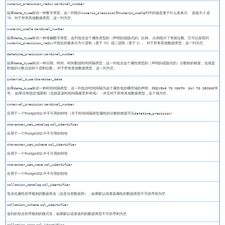
numeric_precision_radix
cardinal_number
如果
标识一种数字类型，这一列指示
和
列中的值是基于什么来表示。 该值为 2 或
data_type
numeric_precision
numeric_scale
10。对于所有其他数据类型，这一列为空。
numeric_scale
cardinal_number
如果
标识一种准确数字类型，这列包含这个属性类型的（声明的或隐式的）比例。 比例指示了有效位数。它可以按照列
data_type
中指定的被表示为十进制（基于 10）或二进制（基于 2）。 对于所有其他数据类型，这一列为空。
numeric_precision_radix
datetime_precision
cardinal_number
如果
标识一种日期、时间、时间戳或时间间隔类型，这一列包含这个属性类型的（声明的或隐式的）分数秒的精度，也就是
data_type
秒值的小数点后的十进制位数。 对于所有其他数据类型，这一列为空。
interval_type
character_data
如果
标识一种时间间隔类型，这一列包含时间间隔为这个属性包括哪些域的声明，例如
、
等
data_type
YEAR TO MONTH
DAY TO SECOND
等。 如果没有指定域限制（也就是该时间间隔接受所有域），并且对于所有其他数据类型，这个域为空。
interval_precision
cardinal_number
应用于一个
PostgreSQL
中不可用的特性（关于时间间隔类型属性的分数秒精度可见
）
datetime_precision
character_set_catalog
sql_identifier
应用于一个
PostgreSQL
中不可用的特性
character_set_schema
sql_identifier
应用于一个
PostgreSQL
中不可用的特性
character_set_name
sql_identifier
应用于一个
PostgreSQL
中不可用的特性
collation_catalog
sql_identifier
包含此属性排序规则的数据库名（总是当前数据库），如果默认或者该属性的数据类型不可排序则为空
collation_schema
sql_identifier
该列的包含排序规则的模式名，如果默认或者该列的数据类型不可排序则为空
collation_name
sql_identifier