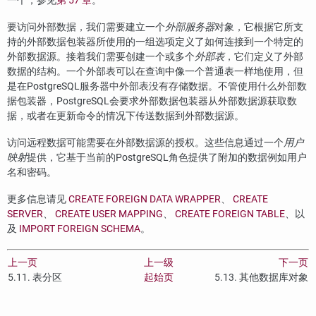
一个，参见
第 57 章
。
要访问外部数据，我们需要建立一个
外部服务器
对象，它根据它所支
持的外部数据包装器所使用的一组选项定义了如何连接到一个特定的
外部数据源。接着我们需要创建一个或多个
外部表
，它们定义了外部
数据的结构。一个外部表可以在查询中像一个普通表一样地使用，但
是在PostgreSQL服务器中外部表没有存储数据。不管使用什么外部数
据包装器，
PostgreSQL
会要求外部数据包装器从外部数据源获取数
据，或者在更新命令的情况下传送数据到外部数据源。
访问远程数据可能需要在外部数据源的授权。这些信息通过一个
用户
映射
提供，它基于当前的
PostgreSQL
角色提供了附加的数据例如用户
名和密码。
更多信息请见
CREATE FOREIGN DATA WRAPPER
、
CREATE
SERVER
、
CREATE USER MAPPING
、
CREATE FOREIGN TABLE
、以
及
IMPORT FOREIGN SCHEMA
。
上一页
上一级
下一页
5.11. 表分区
起始页
5.13. 其他数据库对象