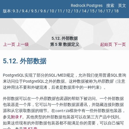
Redrock Postgres
搜索
英文
版本:
9.3
/
9.4
/
9.5
/
9.6
/
10
/
11
/
12
/
13
/
14
/
15
/
16
/
17
/
18
5.12. 外部数据
上一页
上一级
第 5 章 数据定义
起始页
下一页
5.12. 外部数据
PostgreSQL
实现了部分的SQL/MED规定，允许我们使用普通SQL查询
来访问位于PostgreSQL之外的数据。这种数据被称为
外部数据
（注意
这种用法不要和外键混淆，后者是数据库中的一种约束）。
外部数据可以在一个
外部数据包装器
的帮助下被访问。一个外部数据
包装器是一个库，它可以与一个外部数据源通讯，并隐藏连接到数据
源和从它获取数据的细节。在
模块中有一些外部数据包装器，
contrib
参见
附录 F
。其他类型的外部数据包装器可以在第三方产品中找到。
如果这些现有的外部数据包装器都不能满足你的需要，可以自己编写