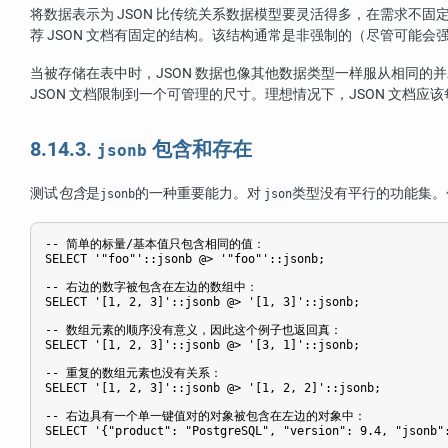
将数据表示为 JSON 比传统关系数据模型要灵活得多，在需求不
荐 JSON 文档有固定的结构。该结构通常是非强制的（尽管可能
当被存储在表中时，JSON 数据也像其他数据类型一样服从相同的
JSON 文档限制到一个可管理的尺寸。理想情况下，JSON 文档
8.14.3.
包含和存在
jsonb
测试
包含
是
的一种重要能力。对
类型没有平行的功能集。
jsonb
json
-- 简单的标量/基本值只包含相同的值：

SELECT '"foo"'::jsonb @> '"foo"'::jsonb;

-- 右边的数字被包含在左边的数组中：

SELECT '[1, 2, 3]'::jsonb @> '[1, 3]'::jsonb;

-- 数组元素的顺序没有意义，因此这个例子也返回真：

SELECT '[1, 2, 3]'::jsonb @> '[3, 1]'::jsonb;

-- 重复的数组元素也没有关系：

SELECT '[1, 2, 3]'::jsonb @> '[1, 2, 2]'::jsonb;

-- 右边具有一个单一键值对的对象被包含在左边的对象中：

SELECT '{"product": "PostgreSQL", "version": 9.4, "jsonb":