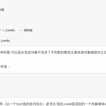
到假

"}'::jsonb;  -- 得到假

种匹配 可以是从包含对象中丢弃了不匹配的数组元素或者对象键值对之
基本值：
符串（以一个
值的形式给出）是否出 现在
值顶层的一个对象键或
text
jsonb