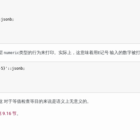
jsonb;

层
类型的行为来打印。实际上，这意味着用
记号 输入的数字被
numeric
E
5}'::jsonb;

这 对于等值检查等目的来说是语义上无意义的。
 9.16 节
。