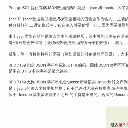
PostgreSQL
提供存储JSON数据的两种类型：
和
。 为
json
jsonb
和
数据类型接受
几乎
完全相同的值集合作为输入。 主要
json
jsonb
种分解好的 二进制格式中，它在输入时要稍慢一些，因为需要做附
由于
类型存储的是输入文本的准确拷贝，其中可能会保留在语法 上
json
键/值对都会被保留（ 处理函数会把最后的值当作有效值）。相反，
通常，除非有特别特殊的需要（例如遗留的对象键顺序假设），大多数应
RFC
7159 指定 JSON 字符串应以 UTF8 编码。因此 JSO
是不在 UTF8 中的字符是被允许的。
RFC
7159 允许 JSON 字符串包含
所标记的 Unicode 转义序
\u
XXXX
是，
的输入函数更加严格：它不允许对无法在数据库 编码中表示的字
jsonb
位于 Unicode 基本多语言平面之外 的字符是正确的。合法的 Un
很多
第 9.