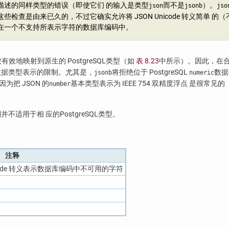
描述的同样类型的错误（即使它们 的输入是类型
而不是
）。
json
jsonb
jso
些检查是由来已久的，不过它确实允许将 JSON Unicode 转义简单 的
在一个不支持所表示字符的数据库编码中。
会被有效地映射到原生的
PostgreSQL
类型（如
表 8.23
中所示）。因此，在
层数据类型表示的限制。尤其是，
将拒绝位于
PostgreSQL
数据
jsonb
numeric
为把 JSON 的
基本类型表示为 IEEE 754 双精度浮点 是很常见
number
制并不适用于相 应的
PostgreSQL
类型。
注释
code 转义表示数据库编码中不可用的字符