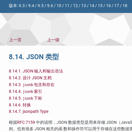
版本:
9.3
/
9.4
/
9.5
/
9.6
/
10
/
11
/
12
/
13
/
14
/
15
/
16
/
17
/
18
上一页
上一级
8.14.
JSON
类型
8.14.1. JSON 输入和输出语法
8.14.2. 设计 JSON 文档
8.14.3.
包含和存在
jsonb
8.14.4.
索引
jsonb
8.14.5.
下标
jsonb
8.14.6. 转换
8.14.7. jsonpath Type
根据
RFC 7159
中的说明，JSON 数据类型是用来存储 JSON（JavaScr
则。也有很多 JSON 相关的函 数和操作符可以用于存储在这些数