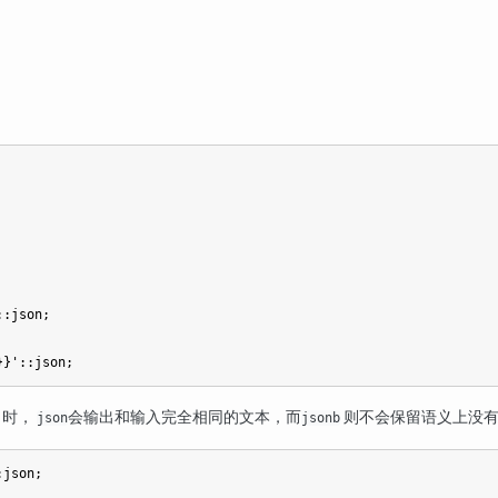
:json;

出时，
会输出和输入完全相同的文本，而
则不会保留语义上没有
json
jsonb
json;
