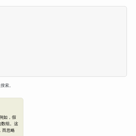
性搜索。
 例如，假
的数组。这
，而忽略