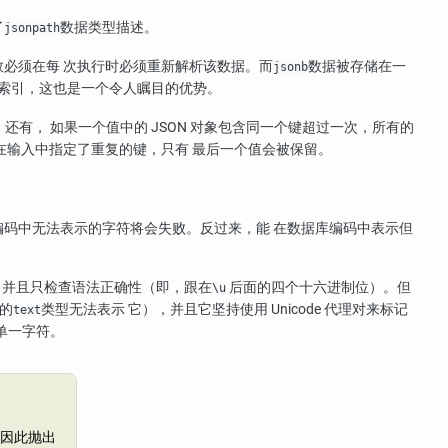
了
数据类型描述。
jsonpath
必须在每 次执行时必须重新解析该数据。而
数据被存储在一
jsonb
持索引，这也是一个令人瞩目的优势。
还有， 如果一个值中的 JSON 对象包含同一个键超过一次，所有的
在输入中指定了重复的键，只有 最后一个值会被保留。
包括数据库编码中无法表示的字符将会失败。反过来，能 在数据库编码中表示但
转义，并且只检查语法正确性（即，跟在
后面的四个十六进制位）。但
\u
的
类型无法表示 它），并且它坚持使用 Unicode 代理对来标记
text
个单一字符。
将因此抛出