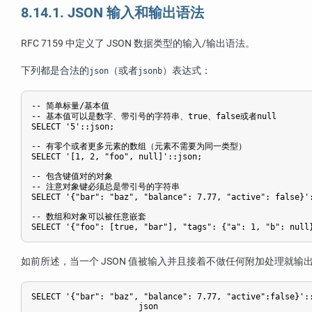
8.14.1. JSON 输入和输出语法
RFC
7159 中定义了 JSON 数据类型的输入/输出语法。
下列都是合法的
（或者
）表达式：
json
jsonb
-- 简单标量/基本值

-- 基本值可以是数字、带引号的字符串、true、false或者null

SELECT '5'::json;

-- 有零个或者更多元素的数组（元素不需要为同一类型）

SELECT '[1, 2, "foo", null]'::json;

-- 包含键值对的对象

-- 注意对象键必须总是带引号的字符串

SELECT '{"bar": "baz", "balance": 7.77, "active": false}':
-- 数组和对象可以被任意嵌套

如前所述，当一个 JSON 值被输入并且接着不做任何附加处理就输
SELECT '{"bar": "baz", "balance": 7.77, "active":false}'::
                      json                       
