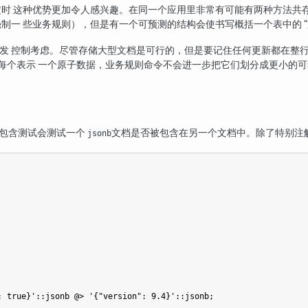
固定时 这种优势更加令人感兴趣。在同一个应用里非常有可能有两种方法
会强制一 些业务规则），但是有一个可预测的结构会使书写概括一个表中的
“
并发 控制考虑。尽管存储大型文档是可行的，但是要记住任何更新都在整
应该每个表示 一个原子数据，业务规则命令不会进一步把它们划分成更小的可
包含测试会测试一个
文档是否被包含在另一个文档中。除了特别注
jsonb
 true}'::jsonb @> '{"version": 9.4}'::jsonb;
