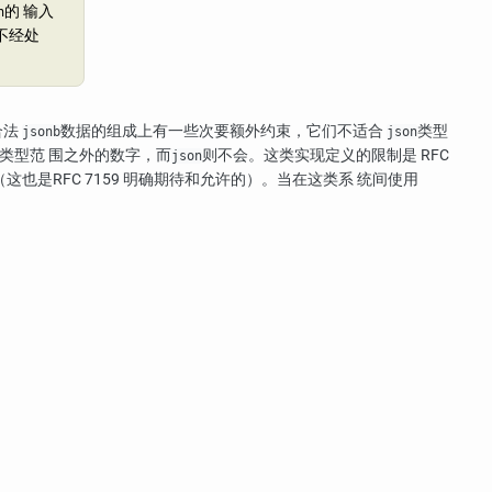
的 输入
n
（不经处
合法
数据的组成上有一些次要额外约束，它们不适合
类型
jsonb
json
类型范 围之外的数字，而
则不会。这类实现定义的限制是
RFC
json
的（这也是
RFC
7159 明确期待和允许的）。当在这类系 统间使用