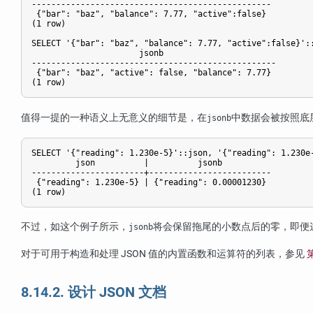
-------------------------------------------------

 {"bar": "baz", "balance": 7.77, "active":false}

(1 row)

SELECT '{"bar": "baz", "balance": 7.77, "active":false}'::
                      jsonb                       

--------------------------------------------------

 {"bar": "baz", "active": false, "balance": 7.77}

值得一提的一种语义上无意义的细节是，在
中数据会被按照底
jsonb
SELECT '{"reading": 1.230e-5}'::json, '{"reading": 1.230e-
         json          |          jsonb          

-----------------------+-------------------------

 {"reading": 1.230e-5} | {"reading": 0.00001230}

不过，如这个例子所示，
将会保留拖尾的小数点后的零，即便
jsonb
对于可用于构造和处理 JSON 值的内置函数和运算符的列表，参见
第
8.14.2. 设计 JSON 文档