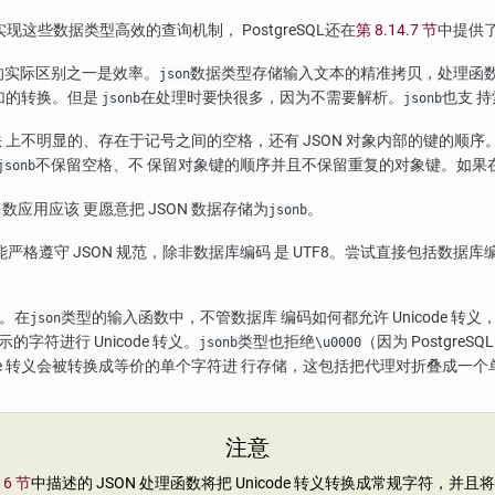
了实现这些数据类型高效的查询机制，
PostgreSQL
还在
第 8.14.7 节
中提供
的实际区别之一是效率。
数据类型存储输入文本的精准拷贝，处理函数
json
加的转换。但是
在处理时要快很多，因为不需要解析。
也支 
jsonb
jsonb
不明显的、存在于记号之间的空格，还有 JSON 对象内部的键的顺序。
不保留空格、不 保留对象键的顺序并且不保留重复的对象键。如果
jsonb
用应该 更愿意把 JSON 数据存储为
。
jsonb
N 类型不可能严格遵守 JSON 规范，除非数据库编码 是 UTF8。尝试直接
列。在
类型的输入函数中，不管数据库 编码如何都允许 Unicode 
json
符进行 Unicode 转义。
类型也拒绝
（因为
PostgreSQL
jsonb
\u0000
icode 转义会被转换成等价的单个字符进 行存储，这包括把代理对折叠成一
注意
16 节
中描述的 JSON 处理函数将把 Unicode 转义转换成常规字符，并且