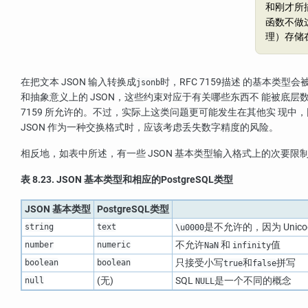
和刚才所
函数不做这
理）存储
在把文本 JSON 输入转换成
时，
RFC
7159描述 的基本类型
jsonb
和抽象意义上的 JSON，这些约束对应于有关哪些东西不 能被底
7159 所允许的。不过，实际上这类问题更可能发生在其他实 现中，因
JSON 作为一种交换格式时，应该考虑丢失数字精度的风险。
相反地，如表中所述，有一些 JSON 基本类型输入格式上的次要限
表 8.23. JSON 基本类型和相应的
PostgreSQL
类型
JSON 基本类型
PostgreSQL
类型
是不允许的，因为 Uni
string
text
\u0000
不允许
和
值
number
numeric
NaN
infinity
只接受小写
和
拼写
boolean
boolean
true
false
(无)
SQL
是一个不同的概念
null
NULL