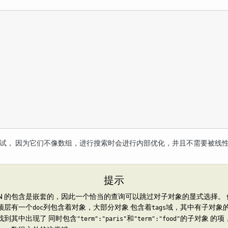
测试， 因为它们不像数组，进行搜索时会进行内部优化，并且不需要被线
提示
SON 的包含是嵌套的，因此一个恰当的查询可以跳过对子对象的显式选择。
顶层有一个
列包含着对象，大部分对象 包含着
域，其中有子对象
doc
tags
找到其中出现了 同时包含
和
的子对象 的项
"term":"paris"
"term":"food"