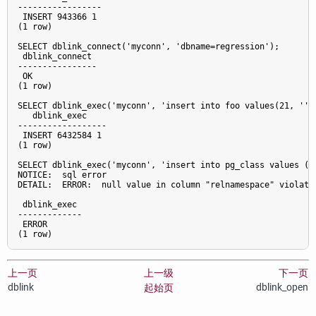
-----------------

 INSERT 943366 1

(1 row)

SELECT dblink_connect('myconn', 'dbname=regression');

 dblink_connect

----------------

 OK

(1 row)

SELECT dblink_exec('myconn', 'insert into foo values(21, ''z'
   dblink_exec

------------------

 INSERT 6432584 1

(1 row)

SELECT dblink_exec('myconn', 'insert into pg_class values (''
NOTICE:  sql error

DETAIL:  ERROR:  null value in column "relnamespace" violates
 dblink_exec

-------------

 ERROR

上一页
上一级
下一页
dblink
dblink_open
起始页