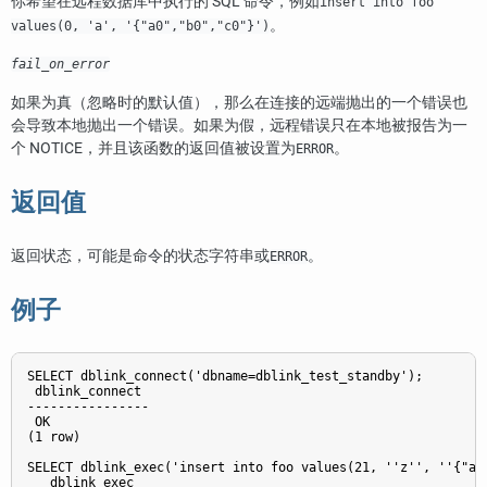
你希望在远程数据库中执行的 SQL 命令，例如
insert into foo
。
values(0, 'a', '{"a0","b0","c0"}')
fail_on_error
如果为真（忽略时的默认值），那么在连接的远端抛出的一个错误也
会导致本地抛出一个错误。如果为假，远程错误只在本地被报告为一
个 NOTICE，并且该函数的返回值被设置为
。
ERROR
返回值
返回状态，可能是命令的状态字符串或
。
ERROR
例子
SELECT dblink_connect('dbname=dblink_test_standby');

 dblink_connect

----------------

 OK

(1 row)

SELECT dblink_exec('insert into foo values(21, ''z'', ''{"a0"
   dblink_exec
