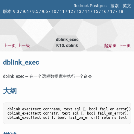
Redrock Postgres
搜索
英文
版本:
9.3
/
9.4
/
9.5
/
9.6
/
10
/
11
/
12
/
13
/
14
/
15
/
16
/
17
/
18
dblink_exec
上一页
上一级
F.10. dblink
起始页
下一页
dblink_exec
dblink_exec — 在一个远程数据库中执行一个命令
大纲
dblink_exec(text connname, text sql [, bool fail_on_error]) r
dblink_exec(text connstr, text sql [, bool fail_on_error]) re