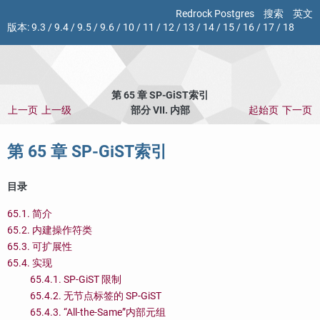
Redrock Postgres
搜索
英文
版本:
9.3
/
9.4
/
9.5
/
9.6
/
10
/
11
/
12
/
13
/
14
/
15
/
16
/
17
/
18
第 65 章 SP-GiST索引
上一页
上一级
部分 VII. 内部
起始页
下一页
第 65 章 SP-GiST索引
目录
65.1. 简介
65.2. 内建操作符类
65.3. 可扩展性
65.4. 实现
65.4.1. SP-GiST 限制
65.4.2. 无节点标签的 SP-GiST
65.4.3.
“
All-the-Same
”
内部元组