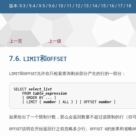
版本:
9.3
/
9.4
/
9.5
/
9.6
/
10
/
11
/
12
/
13
/
14
/
15
/
16
/
17
/
18
上一页
上一级
7.6.
和
LIMIT
OFFSET
和
允许你只检索查询剩余部分产生的行的一部分：
LIMIT
OFFSET
SELECT 
select_list
    FROM 
table_expression
    [
 ORDER BY ... 
]

    [
 LIMIT { 
number
 | ALL } 
] [
 OFFSET 
number
如果给出了一个限制计数，那么会返回数量不超过该限制的行（但
说明在开始返回行之前忽略多少行。
的效果和省略
OFFSET
OFFSET 0
O