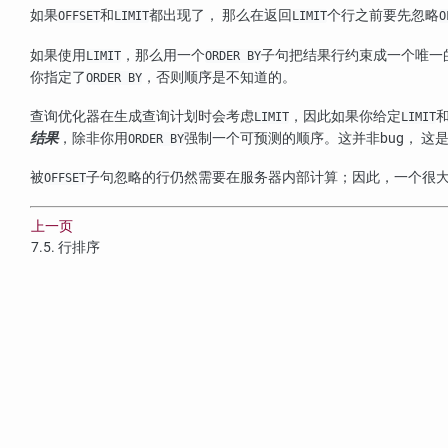
如果
和
都出现了， 那么在返回
个行之前要先忽略
OFFSET
LIMIT
LIMIT
O
如果使用
，那么用一个
子句把结果行约束成一个唯一
LIMIT
ORDER BY
你指定了
，否则顺序是不知道的。
ORDER BY
查询优化器在生成查询计划时会考虑
，因此如果你给定
LIMIT
LIMIT
结果
，除非你用
强制一个可预测的顺序。这并非bug， 这
ORDER BY
被
子句忽略的行仍然需要在服务器内部计算；因此，一个很
OFFSET
上一页
7.5. 行排序