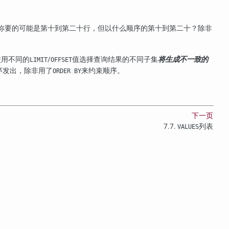
你要的可能是第十到第二十行，但以什么顺序的第十到第二十？除非
使用不同的
/
值选择查询结果的不同子集
将生成不一致的
LIMIT
OFFSET
序发出，除非用了
来约束顺序。
ORDER BY
下一页
7.7.
列表
VALUES