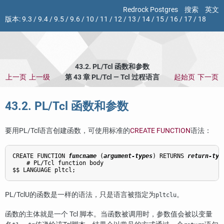
Redrock Postgres
搜索
英文
版本:
9.3
/
9.4
/
9.5
/
9.6
/
10
/
11
/
12
/
13
/
14
/
15
/
16
/
17
/
18
43.2. PL/Tcl 函数和参数
上一页
上一级
第 43 章 PL/Tcl — Tcl 过程语言
起始页
下一页
43.2. PL/Tcl 函数和参数
要用
PL/Tcl
语言创建函数，可使用标准的
CREATE FUNCTION
语法：
CREATE FUNCTION 
funcname
 (
argument-types
) RETURNS 
return-typ
    # PL/Tcl function body

PL/TclU
的函数是一样的语法，只是语言被指定为
。
pltclu
函数的主体就是一个 Tcl 脚本。当函数被调用时，参数值会被以变量