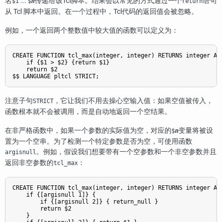
名
...
传递给该Tcl脚本。结果会以常见的方式通过一个
语句
$1
$
n
return
从 Tcl 脚本中返回。在一个过程中，Tcl代码的返回值会被忽略。
例如，一个返回两个整数值中较大值的函数可以定义为：
CREATE FUNCTION tcl_max(integer, integer) RETURNS integer AS 
    if {$1 > $2} {return $1}

    return $2

注意子句
，它让我们不用去操心空输入值：如果空值被传入，
STRICT
函数根本就不会被调用，而是自动地返回一个空结果。
在非严格函数中，如果一个参数的实际值为空，对应的
变量将被设
$
n
置为一个空串。为了检测一个特定参数是否为空，可使用函数
。例如，假设我们想要带有一个空参数和一个非空参数并且
argisnull
返回非空参数的
：
tcl_max
CREATE FUNCTION tcl_max(integer, integer) RETURNS integer AS 
    if {[argisnull 1]} {

        if {[argisnull 2]} { return_null }

        return $2

    }
