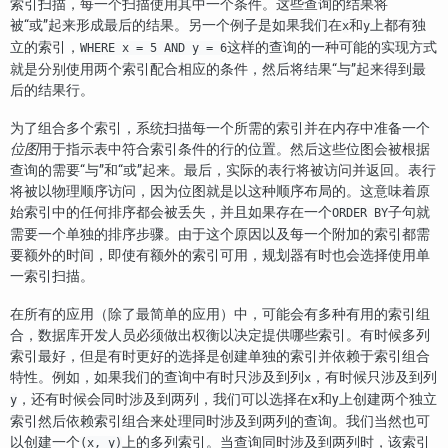
索引扫描，每一个扫描使用其中一个条件。这些查询的结果将
被“或”起来形成最后的结果。另一个例子是如果我们在
和
上都有独
x
y
立的索引，
这样的查询的一种可能的实现方式
WHERE x = 5 AND y = 6
就是分别使用两个索引配合相应的条件，然后将结果“与”起来得到最
后的结果行。
为了组合多个索引，系统扫描每一个所需的索引并在内存中准备一个
位图
用于指示表中符合索引条件的行的位置。然后这些位图会被根据
查询的需要“与”和“或”起来。最后，实际的表行将被访问并返回。表行
将被以物理顺序访问，因为位图就是以这种顺序布局的。这意味着原
始索引中的任何排序都会被丢失，并且如果存在一个
子句就
ORDER BY
需要一个单独的排序步骤。由于这个原因以及每一个附加的索引都需
要额外的时间，即使有额外的索引可用，规划器有时也会选择使用单
一索引扫描。
在所有的应用（除了最简单的应用）中，可能会有多种有用的索引组
合，数据库开发人员必须做出权衡以决定提供哪些索引。有时候多列
索引最好，但是有时更好的选择是创建单独的索引并依赖于索引组合
特性。例如，如果我们的查询中有时只涉及到列
，有时候只涉及到列
x
，还有时候会同时涉及到两列，我们可以选择在x和y上创建两个独立
y
索引然后依赖索引组合来处理同时涉及到两列的查询。我们当然也可
以创建一个
上的多列索引。当查询同时涉及到两列时，该索引
(x, y)