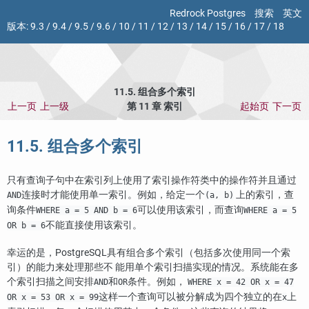
Redrock Postgres
搜索
英文
版本:
9.3
/
9.4
/
9.5
/
9.6
/
10
/
11
/
12
/
13
/
14
/
15
/
16
/
17
/
18
11.5. 组合多个索引
上一页
上一级
第 11 章 索引
起始页
下一页
11.5. 组合多个索引
只有查询子句中在索引列上使用了索引操作符类中的操作符并且通过
连接时才能使用单一索引。例如，给定一个
上的索引，查
AND
(a, b)
询条件
可以使用该索引，而查询
WHERE a = 5 AND b = 6
WHERE a = 5
不能直接使用该索引。
OR b = 6
幸运的是，
PostgreSQL
具有组合多个索引（包括多次使用同一个索
引）的能力来处理那些不 能用单个索引扫描实现的情况。系统能在多
个索引扫描之间安排
和
条件。例如，
AND
OR
WHERE x = 42 OR x = 47
这样一个查询可以被分解成为四个独立的在
上
OR x = 53 OR x = 99
x