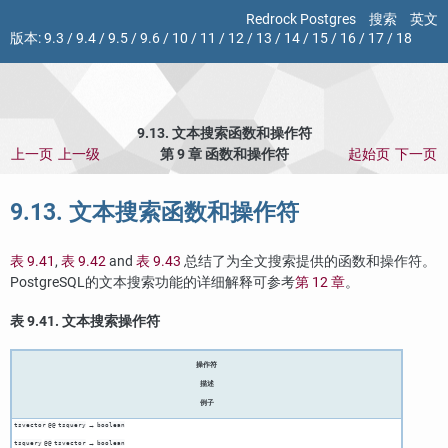
Redrock Postgres
搜索
英文
版本:
9.3
/
9.4
/
9.5
/
9.6
/
10
/
11
/
12
/
13
/
14
/
15
/
16
/
17
/
18
9.13. 文本搜索函数和操作符
上一页
上一级
第 9 章 函数和操作符
起始页
下一页
9.13. 文本搜索函数和操作符
表 9.41
,
表 9.42
and
表 9.43
总结了为全文搜索提供的函数和操作符。
PostgreSQL
的文本搜索功能的详细解释可参考
第 12 章
。
表 9.41. 文本搜索操作符
操作符
描述
例子
→
tsvector
@@
tsquery
boolean
→
tsquery
@@
tsvector
boolean