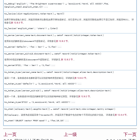
→
ts_debug('english', 'The Brightest supernovaes')
(asciiword,"Word, all ASCII",The,
{english_stem},english_stem,{}) ...
(
,
) →
ts_lexize
dict
regdictionary
token
text
text[]
如果字典知道输入标记，则返回替换词位数组;如果字典知道标记，但它是停止词，则返回空数组;如果它不是已知词，则返回NULL。 详
情参见
第 12.8.3 节
。
→
ts_lexize('english_stem', 'stars')
{star}
(
,
) →
(
,
)
ts_parse
parser_name
text
document
text
setof record
tokid
integer
token
text
使用命名的解析器从
中提取标记。详情参见
第 12.8.2 节
。
document
→
ts_parse('default', 'foo - bar')
(1,foo) ...
(
,
) →
(
,
)
ts_parse
parser_oid
oid
document
text
setof record
tokid
integer
token
text
使用OID指定的解析器从
中提取标记。 详请参见
第 12.8.2 节
。
document
→
ts_parse(3722, 'foo - bar')
(1,foo) ...
(
) →
(
,
,
)
ts_token_type
parser_name
text
setof record
tokid
integer
alias
text
description
text
返回一个表，该表描述命名解析器可以识别的每种类型的标记。详请参见
第 12.8.2 节
。
→
ts_token_type('default')
(1,asciiword,"Word, all ASCII") ...
(
) →
(
,
,
)
ts_token_type
parser_oid
oid
setof record
tokid
integer
alias
text
description
text
返回一个表，该表描述OID指定的解析器可以识别的每种标记类型。详请参见
第 12.8.2 节
。
→
ts_token_type(3722)
(1,asciiword,"Word, all ASCII") ...
(
[
,
] ) →
(
,
,
)
ts_stat
sqlquery
text
weights
text
setof record
word
text
ndoc
integer
nentry
integer
执行
，该查询必须返回单个
列，并返回关于数据中包含的每个不同词位的统计信息。 详请参见
第 12.4.4 节
。
sqlquery
tsvector
→
ts_stat('SELECT vector FROM apod')
(foo,10,15) ...
上一页
上一级
下一页