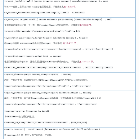
( [
,
]
,
[
,
] ) →
ts_rank
weights
real[]
vector
tsvector
query
tsquery
normalization
integer
real
计算一个分数，显示
与
的匹配程度。详情请参见
第 12.3.3 节
。
vector
query
→
ts_rank(to_tsvector('raining cats and dogs'), 'cat')
0.06079271
( [
,
]
,
[
,
] ) →
ts_rank_cd
weights
real[]
vector
tsvector
query
tsquery
normalization
integer
real
使用覆盖密度算法计算一个分数，显示
与
的匹配程度。 详情参见
第 12.3.3 节
。
vector
query
→
ts_rank_cd(to_tsvector('raining cats and dogs'), 'cat')
0.1
(
,
,
) →
ts_rewrite
query
tsquery
target
tsquery
substitute
tsquery
tsquery
在
中使用
替换出现的
。 详情参见
第 12.4.2.1 节
。
query
substitute
target
→
ts_rewrite('a & b'::tsquery, 'a'::tsquery, 'foo|bar'::tsquery)
'b' & ( 'foo' | 'bar' )
(
,
) →
ts_rewrite
query
tsquery
select
text
tsquery
根据目标替换部分
，并替换通过执行
命令获得的查询。 详情参见
第 12.4.2.1 节
。
query
SELECT
→
SELECT ts_rewrite('a & b'::tsquery, 'SELECT t,s FROM aliases')
'b' & ( 'foo' | 'bar' )
(
,
) →
tsquery_phrase
query1
tsquery
query2
tsquery
tsquery
构造一个短语查询，在连续的词位上搜索
和
的匹配项(与
操作符相同)。
query1
query2
<->
→
tsquery_phrase(to_tsquery('fat'), to_tsquery('cat'))
'fat' <-> 'cat'
(
,
,
) →
tsquery_phrase
query1
tsquery
query2
tsquery
distance
integer
tsquery
构造一个短语查询，用于搜索
和
的匹配项，这些匹配项恰好出现在
词位之间。
query1
query2
distance
→
tsquery_phrase(to_tsquery('fat'), to_tsquery('cat'), 10)
'fat' <10> 'cat'
(
) →
tsvector_to_array
tsvector
text[]
将
转换为词位的数组。
tsvector
→
tsvector_to_array('fat:2,4 cat:3 rat:5A'::tsvector)
{cat,fat,rat}
(
) →
(
,
,
)
unnest
tsvector
setof record
lexeme
text
positions
smallint[]
weights
text
将
展开为一组行，每个行对应一个词位。
tsvector