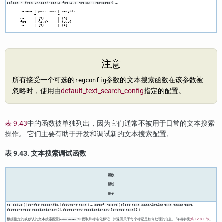
→
select * from unnest('cat:3 fat:2,4 rat:5A'::tsvector)
 lexeme | positions | weights

--------+-----------+---------

 cat    | {3}       | {D}

 fat    | {2,4}     | {D,D}

注意
所有接受一个可选的
参数的文本搜索函数在该参数被
regconfig
忽略时，使用由
default_text_search_config
指定的配置。
表 9.43
中的函数被单独列出，因为它们通常不被用于日常的文本搜索
操作。 它们主要有助于开发和调试新的文本搜索配置。
表 9.43. 文本搜索调试函数
函数
描述
例子
( [
,
]
) →
(
,
,
,
ts_debug
config
regconfig
document
text
setof record
alias
text
description
text
token
text
,
,
)
dictionaries
regdictionary[]
dictionary
regdictionary
lexemes
text[]
根据指定的或默认的文本搜索配置从
中提取和标准化标记，并返回关于每个标记是如何处理的信息。 详请参见
第 12.8.1 节
。
document