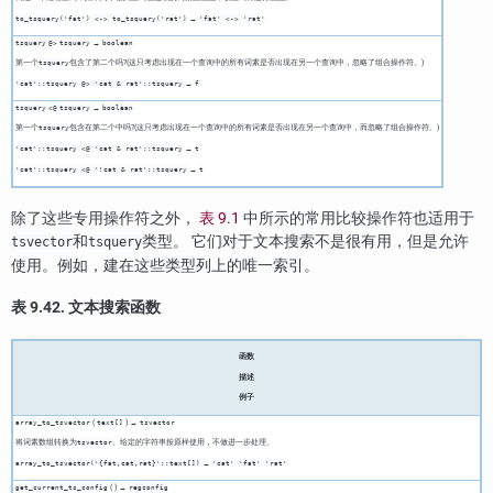
→
to_tsquery('fat') <-> to_tsquery('rat')
'fat' <-> 'rat'
→
tsquery
@>
tsquery
boolean
第一个
包含了第二个吗?(这只考虑出现在一个查询中的所有词素是否出现在另一个查询中，忽略了组合操作符。)
tsquery
→
'cat'::tsquery @> 'cat & rat'::tsquery
f
→
tsquery
<@
tsquery
boolean
第一个
包含在第二个中吗?(这只考虑出现在一个查询中的所有词素是否出现在另一个查询中，而忽略了组合操作符。)
tsquery
→
'cat'::tsquery <@ 'cat & rat'::tsquery
t
→
'cat'::tsquery <@ '!cat & rat'::tsquery
t
除了这些专用操作符之外，
表 9.1
中所示的常用比较操作符也适用于
和
类型。 它们对于文本搜索不是很有用，但是允许
tsvector
tsquery
使用。例如，建在这些类型列上的唯一索引。
表 9.42. 文本搜索函数
函数
描述
例子
(
) →
array_to_tsvector
text[]
tsvector
将词素数组转换为
。给定的字符串按原样使用，不做进一步处理。
tsvector
→
array_to_tsvector('{fat,cat,rat}'::text[])
'cat' 'fat' 'rat'
( ) →
get_current_ts_config
regconfig