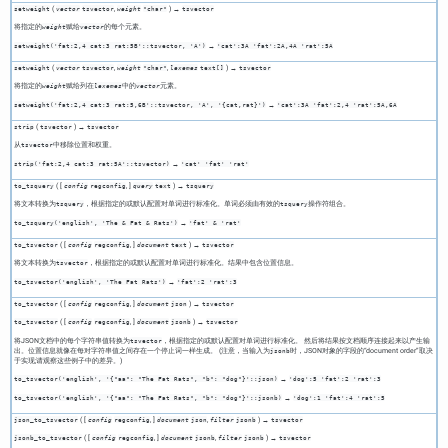
(
,
) →
setweight
vector
tsvector
weight
"char"
tsvector
将指定的
赋给
的每个元素。
weight
vector
→
setweight('fat:2,4 cat:3 rat:5B'::tsvector, 'A')
'cat':3A 'fat':2A,4A 'rat':5A
(
,
,
) →
setweight
vector
tsvector
weight
"char"
lexemes
text[]
tsvector
将指定的
赋给列在
中的
元素。
weight
lexemes
vector
→
setweight('fat:2,4 cat:3 rat:5,6B'::tsvector, 'A', '{cat,rat}')
'cat':3A 'fat':2,4 'rat':5A,6A
(
) →
strip
tsvector
tsvector
从
中移除位置和权重。
tsvector
→
strip('fat:2,4 cat:3 rat:5A'::tsvector)
'cat' 'fat' 'rat'
( [
,
]
) →
to_tsquery
config
regconfig
query
text
tsquery
将文本转换为
，根据指定的或默认配置对单词进行标准化。单词必须由有效的
操作符组合。
tsquery
tsquery
→
to_tsquery('english', 'The & Fat & Rats')
'fat' & 'rat'
( [
,
]
) →
to_tsvector
config
regconfig
document
text
tsvector
将文本转换为
，根据指定的或默认配置对单词进行标准化。结果中包含位置信息。
tsvector
→
to_tsvector('english', 'The Fat Rats')
'fat':2 'rat':3
( [
,
]
) →
to_tsvector
config
regconfig
document
json
tsvector
( [
,
]
) →
to_tsvector
config
regconfig
document
jsonb
tsvector
将JSON文档中的每个字符串值转换为
，根据指定的或默认配置对单词进行标准化。 然后将结果按文档顺序连接起来以产生输
tsvector
出。位置信息就像在每对字符串值之间存在一个停止词一样生成。 (注意，当输入为
时，JSON对象的字段的
“
document order
”
取决
jsonb
于实现;请观察这些例子中的差异。)
→
to_tsvector('english', '{"aa": "The Fat Rats", "b": "dog"}'::json)
'dog':5 'fat':2 'rat':3
→
to_tsvector('english', '{"aa": "The Fat Rats", "b": "dog"}'::jsonb)
'dog':1 'fat':4 'rat':5
( [
,
]
,
) →
json_to_tsvector
config
regconfig
document
json
filter
jsonb
tsvector
( [
,
]
,
) →
jsonb_to_tsvector
config
regconfig
document
jsonb
filter
jsonb
tsvector