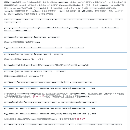
选择
请求的JSON文档中的每个项，并将每个项转换为
，根据指定的或默认配置对单词进行标准化。 然后将结果按文档
filter
tsvector
顺序连接起来以产生输出。位置信息就像在每对选定的项目之间存在一个停止词一样生成。 (注意，当输入为
时，JSON对象字段
jsonb
的
“
document order
”
取决于实现。)
必须是一个
数组，其中包含0个或多个关键字:
(包括所有字符串值)，
filter
jsonb
"string"
(包括所有数值)，
(包括所有布尔值)，
(包括所有键)，或
(包括以上所有关键字)。 作为一种特殊情
"numeric"
"boolean"
"key"
"all"
况，该
也可以是这些关键字之一的简单JSON值。
filter
→
json_to_tsvector('english', '{"a": "The Fat Rats", "b": 123}'::json, '["string", "numeric"]')
'123':5
'fat':2 'rat':3
→
json_to_tsvector('english', '{"cat": "The Fat Rats", "dog": 123}'::json, '"all"')
'123':9 'cat':1
'dog':7 'fat':4 'rat':5
(
,
) →
ts_delete
vector
tsvector
lexeme
text
tsvector
从
中删除任何出现的给定
。
vector
lexeme
→
ts_delete('fat:2,4 cat:3 rat:5A'::tsvector, 'fat')
'cat':3 'rat':5A
(
,
) →
ts_delete
vector
tsvector
lexemes
text[]
tsvector
从
中删除
中出现的任何词位。
vector
lexemes
→
ts_delete('fat:2,4 cat:3 rat:5A'::tsvector, ARRAY['fat','rat'])
'cat':3
(
,
) →
ts_filter
vector
tsvector
weights
"char"[]
tsvector
只从
中选择具有给定
的元素。
vector
weights
→
ts_filter('fat:2,4 cat:3b,7c rat:5A'::tsvector, '{a,b}')
'cat':3B 'rat':5A
( [
,
]
,
[
,
] ) →
ts_headline
config
regconfig
document
text
query
tsquery
options
text
text
以缩写形式显示
中
的匹配项，该匹配项必须是原始文本，而不是
。 在匹配查询之前，文档中的单词将根据指
document
query
tsvector
定的或默认的配置进行规范化。
第 12.3.4 节
中讨论了该函数的使用，还描述了可用的
。
options
→
ts_headline('The fat cat ate the rat.', 'cat')
The fat <b>cat</b> ate the rat.
( [
,
]
,
[
,
] ) →
ts_headline
config
regconfig
document
json
query
tsquery
options
text
text
( [
,
]
,
[
,
] ) →
ts_headline
config
regconfig
document
jsonb
query
tsquery
options
text
text
以缩写形式显示匹配JSON
中字符串值中的
。 更多细节请参阅
第 12.3.4 节
。
document
query
→
ts_headline('{"cat":"raining cats and dogs"}'::jsonb, 'cat')
{"cat": "raining <b>cats</b> and dogs"}