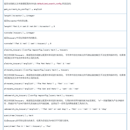
返回当前默认文本搜索配置的OID(由
default_text_search_config
所设定的).
→
get_current_ts_config()
english
(
) →
length
tsvector
integer
返回
中的词位数。
tsvector
→
length('fat:2,4 cat:3 rat:5A'::tsvector)
3
(
) →
numnode
tsquery
integer
返回
中词位和操作符的数目。
tsquery
→
numnode('(fat & rat) | cat'::tsquery)
5
( [
,
]
) →
plainto_tsquery
config
regconfig
query
text
tsquery
将文本转换为
，根据指定的或默认配置对单词进行标准化。 字符串中的任何标点符号都会被忽略(它不决定查询操作符)。结果查
tsquery
询匹配文本中包含所有非停止词的文档。
→
plainto_tsquery('english', 'The Fat Rats')
'fat' & 'rat'
( [
,
]
) →
phraseto_tsquery
config
regconfig
query
text
tsquery
将文本转换为
，根据指定的或默认配置对单词进行标准化。 字符串中的任何标点符号都会被忽略(它不决定查询操作符)。结果查
tsquery
询匹配包含文本中所有非停止词的短语。
→
phraseto_tsquery('english', 'The Fat Rats')
'fat' <-> 'rat'
→
phraseto_tsquery('english', 'The Cat and Rats')
'cat' <2> 'rat'
( [
,
]
) →
websearch_to_tsquery
config
regconfig
query
text
tsquery
将文本转换为
，根据指定的或默认配置对单词进行标准化。引用的单词序列被转换为短语测试。
“
or
”
一词被理解为产生OR操作
tsquery
符，而破折号产生NOT操作符;其他标点符号被忽略。这类似于一些常见的网络搜索工具的行为。
→
websearch_to_tsquery('english', '"fat rat" or cat dog')
'fat' <-> 'rat' | 'cat' & 'dog'
(
) →
querytree
tsquery
text
生成
的可转位部分的表示。结果为空或仅为
表示不可索引查询。
tsquery
T
→
querytree('foo & ! bar'::tsquery)
'foo'