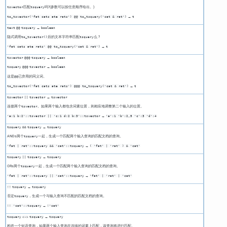
匹配
吗?(参数可以按任意顺序给出。)
tsvector
tsquery
→
to_tsvector('fat cats ate rats') @@ to_tsquery('cat & rat')
t
→
text
@@
tsquery
boolean
隐式调用
后的文本字符串匹配
么 ?
to_tsvector()
tsquery
→
'fat cats ate rats' @@ to_tsquery('cat & rat')
t
→
tsvector
@@@
tsquery
boolean
→
tsquery
@@@
tsvector
boolean
这是
已弃用的同义词。
@@
→
to_tsvector('fat cats ate rats') @@@ to_tsquery('cat & rat')
t
→
tsvector
||
tsvector
tsvector
连接两个
。如果两个输入都包含词素位置，则相应地调整第二个输入的位置。
tsvector
→
'a:1 b:2'::tsvector || 'c:1 d:2 b:3'::tsvector
'a':1 'b':2,5 'c':3 'd':4
→
tsquery
&&
tsquery
tsquery
ANDs两个
一起，生成一个匹配两个输入查询的匹配文档的查询。
tsquery
→
'fat | rat'::tsquery && 'cat'::tsquery
( 'fat' | 'rat' ) & 'cat'
→
tsquery
||
tsquery
tsquery
ORs两个
一起，生成一个匹配两个输入查询的匹配文档的查询。
tsquery
→
'fat | rat'::tsquery || 'cat'::tsquery
'fat' | 'rat' | 'cat'
→
!!
tsquery
tsquery
否定
，生成一个与输入查询不匹配的匹配文档的查询。
tsquery
→
!! 'cat'::tsquery
!'cat'
→
tsquery
<->
tsquery
tsquery
构造一个短语查询，如果两个输入查询在连续的词素上匹配，该查询将进行匹配。