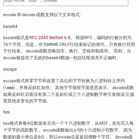
→
decode('MTIzAAE=', 'base64')
\x3132330001
和
函数支持以下文本格式:
encode
decode
base64
格式是
RFC 2045 Section 6.8
。 根据RFC，编码的行被分割为
base64
76个字符。但是，作为MIME CRLF行结束标记的替代，只有换行符用
于行结束。
函数忽略回车、换行、空格和制表符。 否则，当
decode
被提供了无效的base64数据—包括结尾填充不正确时。
decode
escape
格式将零字节和设置了高位的字节转换为八进制转义序列
escape
(
)，并将反斜杠加倍。 其他字节值按字面意思表示。
函数
\
nnn
decode
如果反斜杠后面没有第二个反斜杠或三个八进制数字将引发错误;它接
受其他未变化的字节值。
hex
格式将每4位数据表示为一个十六进制数字，从
到
，首先写入每
hex
0
f
个字节的高阶数字。
函数输出
-
的十六进制小写数字。 因为
encode
a
f
数据的最小单位是8位，所以
总是返回偶数个字符。
函
encode
decode