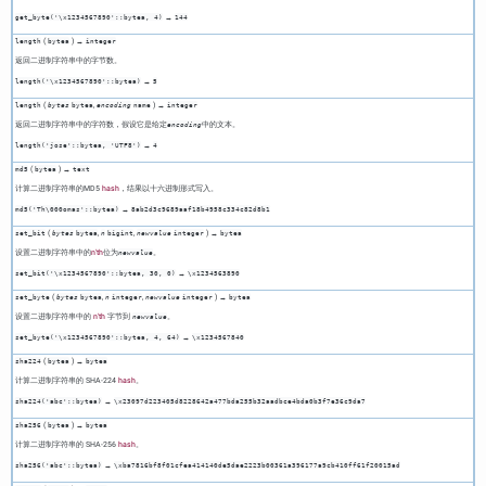
→
get_byte('\x1234567890'::bytea, 4)
144
(
) →
length
bytea
integer
返回二进制字符串中的字节数。
→
length('\x1234567890'::bytea)
5
(
,
) →
length
bytes
bytea
encoding
name
integer
返回二进制字符串中的字符数，假设它是给定
中的文本。
encoding
→
length('jose'::bytea, 'UTF8')
4
(
) →
md5
bytea
text
计算二进制字符串的MD5
hash
，结果以十六进制形式写入。
→
md5('Th\000omas'::bytea)
8ab2d3c9689aaf18​b4958c334c82d8b1
(
,
,
) →
set_bit
bytes
bytea
n
bigint
newvalue
integer
bytea
设置二进制字符串中的
n'th
位为
。
newvalue
→
set_bit('\x1234567890'::bytea, 30, 0)
\x1234563890
(
,
,
) →
set_byte
bytes
bytea
n
integer
newvalue
integer
bytea
设置二进制字符串中的
n'th
字节到
。
newvalue
→
set_byte('\x1234567890'::bytea, 4, 64)
\x1234567840
(
) →
sha224
bytea
bytea
计算二进制字符串的 SHA-224
hash
。
→
sha224('abc'::bytea)
\x23097d223405d8228642a477bda2​55b32aadbce4bda0b3f7e36c9da7
(
) →
sha256
bytea
bytea
计算二进制字符串的 SHA-256
hash
。
→
sha256('abc'::bytea)
\xba7816bf8f01cfea414140de5dae2223​b00361a396177a9cb410ff61f20015ad