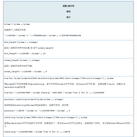
函数/操作符
描述
例子
→
bytea
||
bytea
bytea
连接两个二进制字符串。
→
'\x123456'::bytea || '\x789a00bcde'::bytea
\x123456789a00bcde
(
) →
bit_length
bytea
integer
返回二进制字符串中的位数 (8 倍于
).
octet_length
→
bit_length('\x123456'::bytea)
24
(
) →
octet_length
bytea
integer
返回二进制字符串中的字节数。
→
octet_length('\x123456'::bytea)
3
(
[
] ) →
overlay
bytes
bytea
PLACING
newsubstring
bytea
FROM
start
integer
FOR
count
integer
bytea
将
的子字符串替换为
，该子字符串从
字节开始，并以
字节扩展。 如果忽略了
，则默认为
bytes
newsubstring
start
count
count
的长度。
newsubstring
→
overlay('\x1234567890'::bytea placing '\002\003'::bytea from 2 for 3)
\x12020390
(
) →
position
substring
bytea
IN
bytes
bytea
integer
返回指定的
在
内的起始索引，如果不存在，则为零。
substring
bytes
→
position('\x5678'::bytea in '\x1234567890'::bytea)
3
(
[
] [
] ) →
substring
bytes
bytea
FROM
start
integer
FOR
count
integer
bytea
提取
从
字节开始的子字符串，如果指定了，并且在
字节之后停止，如果指定了的话。 至少提供
和
中的一
bytes
start
count
start
count
个。
→
substring('\x1234567890'::bytea from 3 for 2)
\x5678