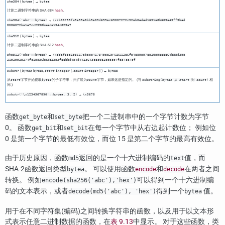
(
) →
sha384
bytea
bytea
计算二进制字符串的 SHA-384
hash
。
→
sha384('abc'::bytea)
\xcb00753f45a35e8bb5a03d699ac65007​272c32ab0eded1631a8b605a43ff5bed​
8086072ba1e7cc2358baeca134c825a7
(
) →
sha512
bytea
bytea
计算二进制字符串的 SHA-512
hash
。
→
sha512('abc'::bytea)
\xddaf35a193617abacc417349ae204131​12e6fa4e89a97ea20a9eeee64b55d39a​
2192992a274fc1a836ba3c23a3feebbd​454d4423643ce80e2a9ac94fa54ca49f
(
,
[
,
] ) →
substr
bytes
bytea
start
integer
count
integer
bytea
从
字节开始提取
的子字符串，并扩展为
字节，如果这是指定的。 (与
相
start
bytes
count
substring(
bytes
从
start
到
count
)
同.)
→
substr('\x1234567890'::bytea, 3, 2)
\x5678
函数
和
把一个二进制串中的一个字节计数为字节
get_byte
set_byte
0。 函数
和
在每一个字节中从右边起计数位； 例如位
get_bit
set_bit
0 是第一个字节的最低有效位，而位 15 是第二个字节的最高有效位。
由于历史原因，函数
返回的是一个十六进制编码的
值，而
md5
text
SHA-2函数返回类型
。 可以使用函数
和
在两者之间
bytea
encode
decode
转换。 例如
可以得到一个十六进制编
encode(sha256('abc'),'hex')
码的文本表示，或者
得到一个
值。
decode(md5('abc'), 'hex')
bytea
用于在不同字符集(编码)之间转换字符串的函数，以及用于以文本形
式表示任意二进制数据的函数，在
表 9.13
中显示。 对于这些函数，类