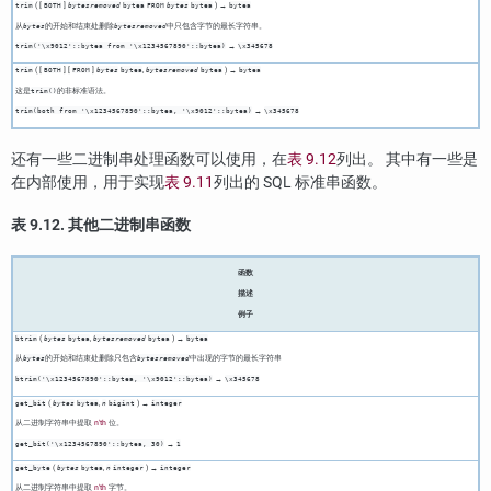
( [
]
) →
trim
BOTH
bytesremoved
bytea
FROM
bytes
bytea
bytea
从
的开始和结束处删除
中只包含字节的最长字符串。
bytes
bytesremoved
→
trim('\x9012'::bytea from '\x1234567890'::bytea)
\x345678
( [
] [
]
,
) →
trim
BOTH
FROM
bytes
bytea
bytesremoved
bytea
bytea
这是
的非标准语法。
trim()
→
trim(both from '\x1234567890'::bytea, '\x9012'::bytea)
\x345678
还有一些二进制串处理函数可以使用，在
表 9.12
列出。 其中有一些是
在内部使用，用于实现
表 9.11
列出的 SQL 标准串函数。
表 9.12. 其他二进制串函数
函数
描述
例子
(
,
) →
btrim
bytes
bytea
bytesremoved
bytea
bytea
从
的开始和结束处删除只包含
中出现的字节的最长字符串
bytes
bytesremoved
→
btrim('\x1234567890'::bytea, '\x9012'::bytea)
\x345678
(
,
) →
get_bit
bytes
bytea
n
bigint
integer
从二进制字符串中提取
n'th
位。
→
get_bit('\x1234567890'::bytea, 30)
1
(
,
) →
get_byte
bytes
bytea
n
integer
integer
从二进制字符串中提取
n'th
字节。