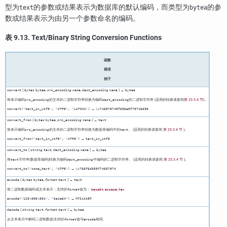
型为
的参数或结果表示为数据库的默认编码，而类型为
的参
text
bytea
数或结果表示为由另一个参数命名的编码。
表 9.13. Text/Binary String Conversion Functions
函数
描述
例子
(
,
,
) →
convert
bytes
bytea
src_encoding
name
dest_encoding
name
bytea
将表示编码
的文本的二进制字符串转换为编码
的二进制字符串 (适用的转换请参阅
第 23.3.4 节
)。
src_encoding
dest_encoding
→
convert('text_in_utf8', 'UTF8', 'LATIN1')
\x746578745f696e5f75746638
(
,
) →
convert_from
bytes
bytea
src_encoding
name
text
将表示编码
的文本的二进制字符串转换为数据库编码中的
。 (适用的转换请参阅
第 23.3.4 节
)。
src_encoding
text
→
convert_from('text_in_utf8', 'UTF8')
text_in_utf8
(
,
) →
convert_to
string
text
dest_encoding
name
bytea
将
字符串(数据库编码)转换为编码
中编码的二进制字符串。 (适用的转换请参阅
第 23.3.4 节
)。
text
dest_encoding
→
convert_to('some_text', 'UTF8')
\x736f6d655f74657874
(
,
) →
encode
bytes
bytea
format
text
text
将二进制数据编码成文本表示；支持的
值为：
,
,
.
format
base64
escape
hex
→
encode('123\000\001', 'base64')
MTIzAAE=
(
,
) →
decode
string
text
format
text
bytea
从文本表示中解码二进制数据;支持的
值与
相同。
format
encode