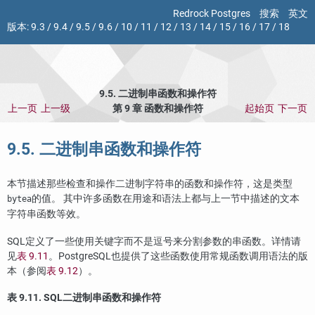
Redrock Postgres
搜索
英文
版本:
9.3
/
9.4
/
9.5
/
9.6
/
10
/
11
/
12
/
13
/
14
/
15
/
16
/
17
/
18
9.5. 二进制串函数和操作符
上一页
上一级
第 9 章 函数和操作符
起始页
下一页
9.5. 二进制串函数和操作符
本节描述那些检查和操作二进制字符串的函数和操作符，这是类型
的值。 其中许多函数在用途和语法上都与上一节中描述的文本
bytea
字符串函数等效。
SQL
定义了一些使用关键字而不是逗号来分割参数的串函数。详情请
见
表 9.11
。
PostgreSQL
也提供了这些函数使用常规函数调用语法的版
本（参阅
表 9.12
）。
表 9.11.
SQL
二进制串函数和操作符