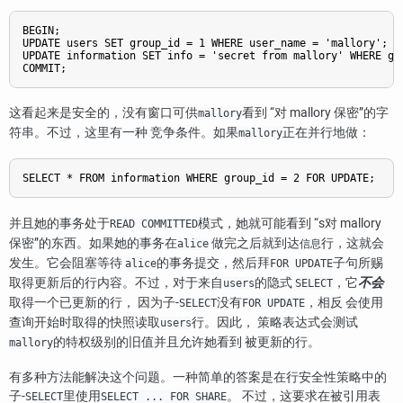
BEGIN;

UPDATE users SET group_id = 1 WHERE user_name = 'mallory';

UPDATE information SET info = 'secret from mallory' WHERE gro
这看起来是安全的，没有窗口可供
看到
“
对 mallory 保密
”
的字
mallory
符串。不过，这里有一种 竞争条件。如果
正在并行地做：
mallory
并且她的事务处于
模式，她就可能看到
“
s对 mallory
READ COMMITTED
保密
”
的东西。如果她的事务在
做完之后就到达
行，这就会
alice
信息
发生。它会阻塞等待
的事务提交，然后拜
子句所赐
alice
FOR UPDATE
取得更新后的行内容。不过，对于来自
的隐式
，它
不会
users
SELECT
取得一个已更新的行， 因为子-
没有
，相反 会使用
SELECT
FOR UPDATE
查询开始时取得的快照读取
行。因此， 策略表达式会测试
users
的特权级别的旧值并且允许她看到 被更新的行。
mallory
有多种方法能解决这个问题。一种简单的答案是在行安全性策略中的
子-
里使用
。 不过，这要求在被引用表
SELECT
SELECT ... FOR SHARE