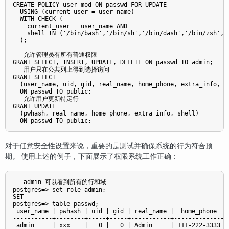
CREATE POLICY user_mod ON passwd FOR UPDATE

  USING (current_user = user_name)

  WITH CHECK (

    current_user = user_name AND

    shell IN ('/bin/bash','/bin/sh','/bin/dash','/bin/zsh','/
  );

-− 允许管理员有所有普通权限

GRANT SELECT, INSERT, UPDATE, DELETE ON passwd TO admin;

-− 用户只在公共列上得到选择访问

GRANT SELECT

  (user_name, uid, gid, real_name, home_phone, extra_info, ho
  ON passwd TO public;

-− 允许用户更新特定行

GRANT UPDATE

  (pwhash, real_name, home_phone, extra_info, shell)

对于任意安全性设置来说，重要的是测试并确保系统的行为符合预
期。 使用上述的例子，下面展示了权限系统工作正确：
-− admin 可以看到所有的行和域

postgres=> set role admin;

SET

postgres=> table passwd;

 user_name | pwhash | uid | gid | real_name |  home_phone  | 
-----------+--------+-----+-----+-----------+--------------+-
 admin     | xxx    |   0 |   0 | Admin     | 111-222-3333 | 