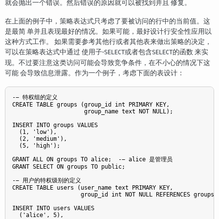
就会抛出一个错误。然后错误的原因就可以被找到并且 修复。
在上面的例子中，策略表达式只考虑了要被访问的行中的当前值。这
是最简 单并且表现最好的情况。如果可能，最好设计行安全性应用以
这种方式工作。 如果需要参考其他行或者其他表来做出策略的决定，
可以在策略表达式中通过 使用子-
或者包含
的函数 来实
SELECT
SELECT
现。不过要注意这类访问可能会导致竞争条件，在不小心的情况下这
可能 会导致信息泄露。作为一个例子，考虑下面的表设计：
-− 特权组的定义

CREATE TABLE groups (group_id int PRIMARY KEY,

                     group_name text NOT NULL);

INSERT INTO groups VALUES

  (1, 'low'),

  (2, 'medium'),

  (5, 'high');

GRANT ALL ON groups TO alice;  -− alice 是管理员

GRANT SELECT ON groups TO public;

-− 用户的特权级别的定义

CREATE TABLE users (user_name text PRIMARY KEY,

                    group_id int NOT NULL REFERENCES groups);
INSERT INTO users VALUES

  ('alice', 5),
