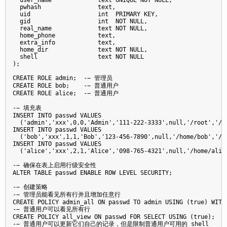
  pwhash                text,

  uid                   int  PRIMARY KEY,

  gid                   int  NOT NULL,

  real_name             text NOT NULL,

  home_phone            text,

  extra_info            text,

  home_dir              text NOT NULL,

  shell                 text NOT NULL

);

CREATE ROLE admin;  -− 管理员

CREATE ROLE bob;    -− 普通用户

CREATE ROLE alice;  -− 普通用户

-− 填充表

INSERT INTO passwd VALUES

  ('admin','xxx',0,0,'Admin','111-222-3333',null,'/root','/bi
INSERT INTO passwd VALUES

  ('bob','xxx',1,1,'Bob','123-456-7890',null,'/home/bob','/bi
INSERT INTO passwd VALUES

  ('alice','xxx',2,1,'Alice','098-765-4321',null,'/home/alice
-− 确保在表上启用行级安全性

ALTER TABLE passwd ENABLE ROW LEVEL SECURITY;

-− 创建策略

-− 管理员能看见所有行并且增加任意行

CREATE POLICY admin_all ON passwd TO admin USING (true) WITH 
-− 普通用户可以看见所有行

CREATE POLICY all_view ON passwd FOR SELECT USING (true);

-− 普通用户可以更新它们自己的记录，但是限制普通用户可用的 shell
