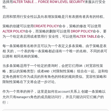
选择用
ALTER TABLE ... FORCE ROW LEVEL SECURITY
来服从行安全
性。
启用和禁用行安全性以及向表增加策略是只有表拥有者具有的特权。
策略的创建可以使用
CREATE POLICY
命令，策略的修改 可以使用
ALTER POLICY
命令，而策略的删除可以使用
DROP POLICY
命令。要
为一个给定表启用或者禁用行 安全性，可以使用
ALTER TABLE
命令。
每一条策略都有名称并且可以为一个表定义多条策略。由于策略是表
相 关的，一个表的每一条策略都必须有一个唯一的名称。不同的表可
以拥有 相同名称的策略。
当多条策略适用于一个给定的查询时，会把它们用
（对宽容性策
OR
略，默认的策略类型）或者
（对限制性策略）组合在一起。这和给
AND
定角色拥有它作为成员的所有角色的特权的规则类似。宽容性策略和
限制性策略在下文将会进一步讨论。
作为一个简单的例子，这里是如何在
关系上 创建一条策略以
account
允许只有
角色的成员能访问行， 并且只能访问它们账户的
managers
行：