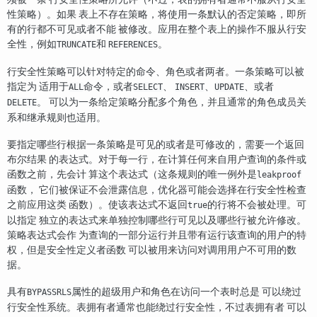
性策略）。如果 表上不存在策略，将使用一条默认的否定策略，即所
有的行都不可见或者不能 被修改。应用在整个表上的操作不服从行安
全性，例如
和
。
TRUNCATE
REFERENCES
行安全性策略可以针对特定的命令、角色或者两者。一条策略可以被
指定为 适用于
命令，或者
、
、
、或者
ALL
SELECT
INSERT
UPDATE
。 可以为一条给定策略分配多个角色，并且通常的角色成员关
DELETE
系和继承规则也适用。
要指定哪些行根据一条策略是可见的或者是可修改的，需要一个返回
布尔结果 的表达式。对于每一行，在计算任何来自用户查询的条件或
函数之前，先会计 算这个表达式（这条规则的唯一例外是
leakproof
函数， 它们被保证不会泄露信息，优化器可能会选择在行安全性检查
之前应用这类 函数）。使该表达式不返回
的行将不会被处理。可
true
以指定 独立的表达式来单独控制哪些行可见以及哪些行被允许修改。
策略表达式会作 为查询的一部分运行并且带有运行该查询的用户的特
权，但是安全性定义者函数 可以被用来访问对调用用户不可用的数
据。
具有
属性的超级用户和角色在访问一个表时总是 可以绕过
BYPASSRLS
行安全性系统。表拥有者通常也能绕过行安全性，不过表拥有者 可以