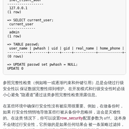
 inet_client_addr 

------------------

 127.0.0.1

(1 row)

=> SELECT current_user;

 current_user 

--------------

 admin

(1 row)

=> TABLE passwd;

 user_name | pwhash | uid | gid | real_name | home_phone | ex
-----------+--------+-----+-----+-----------+------------+---
(0 rows)

=> UPDATE passwd set pwhash = NULL;

参照完整性检查（例如唯一或逐渐约束和外键引用）总是会绕过行级
安全性以 保证数据完整性得到维护。在开发模式和行级安全性时必须
小心避免
“
隐通道
”
通过这类参照完整性检查泄露信息。
在某些环境中确保行安全性没有被应用很重要。例如，在做备份时，
如果 行安全性悄悄地导致某些行被从备份中忽略掉，这会是灾难性
的。在这类 情况下，你可以设置
row_security
配置参数为
。这本身
off
不会绕过行安全性，它所做的是如果任何结果会 被一条策略过滤掉，