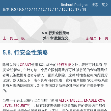
Redrock Postgres
搜索
英文
版本:
9.5
/
9.6
/
10
/
11
/
12
/
13
/
14
/
15
/
16
/
17
/
18
5.8. 行安全性策略
上一页
上一级
第 5 章 数据定义
起始页
下一页
5.8. 行安全性策略
除可以通过
GRANT
使用 SQL 标准的
特权系统
之外，表还可以具有
行
安全性策略
，它针对每一个用户限制哪些行可以 被普通的查询返回或
者可以被数据修改命令插入、更新或删除。这种 特性也被称为
行级安
全性
。默认情况下，表不具有 任何策略，这样用户根据 SQL 特权系统
具有对表的访问特权，对于 查询或更新来说其中所有的行都是平等
的。
当在一个表上启用行安全性时（使用
ALTER TABLE ... ENABLE ROW
LEVEL SECURITY
），所有对该表选择行或者修改行的普通访问都必
须被一条 行安全性策略所允许（不过，表的拥有者通常不服从行安全