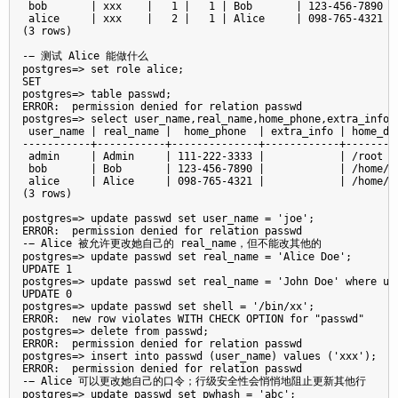
 bob       | xxx    |   1 |   1 | Bob       | 123-456-7890 | 
 alice     | xxx    |   2 |   1 | Alice     | 098-765-4321 | 
(3 rows)

-− 测试 Alice 能做什么

postgres=> set role alice;

SET

postgres=> table passwd;

ERROR:  permission denied for relation passwd

postgres=> select user_name,real_name,home_phone,extra_info,h
 user_name | real_name |  home_phone  | extra_info | home_dir
-----------+-----------+--------------+------------+---------
 admin     | Admin     | 111-222-3333 |            | /root   
 bob       | Bob       | 123-456-7890 |            | /home/bo
 alice     | Alice     | 098-765-4321 |            | /home/al
(3 rows)

postgres=> update passwd set user_name = 'joe';

ERROR:  permission denied for relation passwd

-− Alice 被允许更改她自己的 real_name，但不能改其他的

postgres=> update passwd set real_name = 'Alice Doe';

UPDATE 1

postgres=> update passwd set real_name = 'John Doe' where use
UPDATE 0

postgres=> update passwd set shell = '/bin/xx';

ERROR:  new row violates WITH CHECK OPTION for "passwd"

postgres=> delete from passwd;

ERROR:  permission denied for relation passwd

postgres=> insert into passwd (user_name) values ('xxx');

ERROR:  permission denied for relation passwd

-− Alice 可以更改她自己的口令；行级安全性会悄悄地阻止更新其他行

postgres=> update passwd set pwhash = 'abc';
