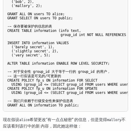
  ('bob', 2),

  ('mallory', 2);

GRANT ALL ON users TO alice;

GRANT SELECT ON users TO public;

-− 保存要被保护的信息的表

CREATE TABLE information (info text,

                          group_id int NOT NULL REFERENCES gr
INSERT INTO information VALUES

  ('barely secret', 1),

  ('slightly secret', 2),

  ('very secret', 5);

ALTER TABLE information ENABLE ROW LEVEL SECURITY;

-− 对于安全性 group_id 大于等于一行的 group_id 的用户，

-− 这一行应该是可见的/可更新的

CREATE POLICY fp_s ON information FOR SELECT

  USING (group_id <= (SELECT group_id FROM users WHERE user_n
CREATE POLICY fp_u ON information FOR UPDATE

  USING (group_id <= (SELECT group_id FROM users WHERE user_n
-− 我们只依赖于行级安全性来保护信息表

现在假设
希望更改
“
有一点点秘密
”
的信息，但是觉得
不
alice
mallory
应该看到该行中的新 内容，因此她这样做：