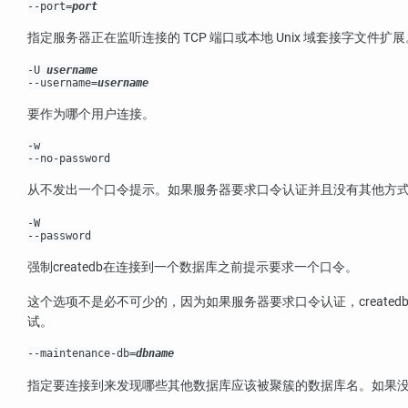
--port=
port
指定服务器正在监听连接的 TCP 端口或本地 Unix 域套接字文件扩展
-U
username
--username=
username
要作为哪个用户连接。
-w
--no-password
从不发出一个口令提示。如果服务器要求口令认证并且没有其他方
-W
--password
强制
createdb
在连接到一个数据库之前提示要求一个口令。
这个选项不是必不可少的，因为如果服务器要求口令认证，
created
试。
--maintenance-db=
dbname
指定要连接到来发现哪些其他数据库应该被聚簇的数据库名。如果