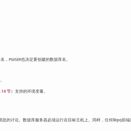
库名，
也决定要创建的数据库名。
PGUSER
。
r
.14 节
）支持的环境变量。
消息的讨论。数据库服务器必须运行在目标主机上。同样，任何
libpq
前端