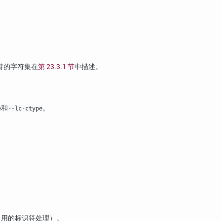
持的字符集在
第 23.3.1 节
中描述。
和
。
e
--lc-ctype
引用的标识符处理）。