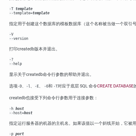
-T
template
--template=
template
指定用于创建这个数据库的模板数据库（这个名称被当做一个双引
-V
--version
打印
createdb
版本并退出。
-?
--help
显示关于
createdb
命令行参数的帮助并退出。
选项
、
、
、
和
对应于底层 SQL 命令
CREATE DATABASE
-D
-l
-E
-O
-T
createdb
也接受下列命令行参数用于连接参数：
-h
host
--host=
host
指定运行服务器的机器的主机名。如果该值以一个斜线开始，它被用作 
-p
port