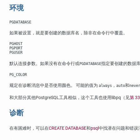
环境
PGDATABASE
如果被设置，就是要创建的数据库名，除非在命令行中覆盖。
PGHOST
PGPORT
PGUSER
默认连接参数。如果没有在命令行或
指定要创建的数据
PGDATABASE
PG_COLOR
规定在诊断消息中是否使用颜色。 可能的值为
，
和
always
auto
neve
和大部分其他
PostgreSQL
工具相似，这个工具也使用
libpq
（见
第 33
诊断
在有困难时，可以在
CREATE DATABASE
和
psql
中找潜在问题和错误