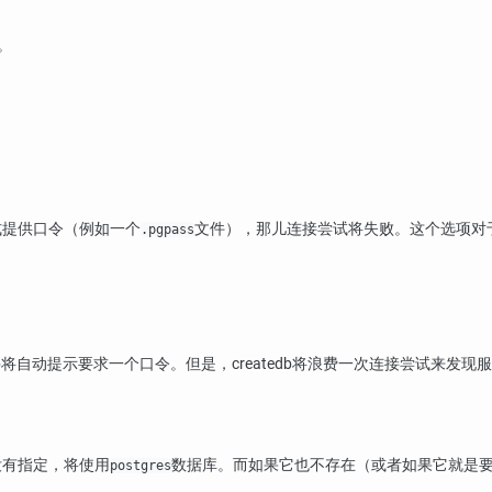
。
式提供口令（例如一个
文件），那儿连接尝试将失败。这个选项对
.pgpass
b
将自动提示要求一个口令。但是，
createdb
将浪费一次连接尝试来发现服
没有指定，将使用
数据库。而如果它也不存在（或者如果它就是
postgres