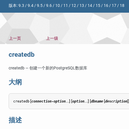
版本:
9.3
/
9.4
/
9.5
/
9.6
/
10
/
11
/
12
/
13
/
14
/
15
/
16
/
17
/
18
上一页
上一级
createdb
createdb — 创建一个新的
PostgreSQL
数据库
大纲
[
...] [
...] [
[
]
createdb
connection-option
option
dbname
description
描述