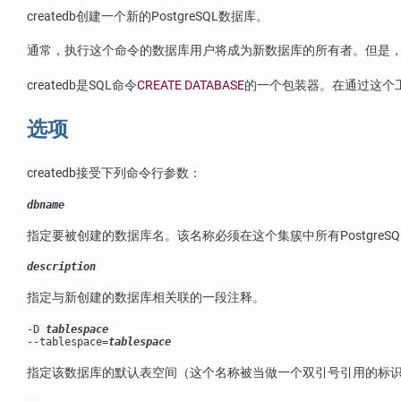
createdb
创建一个新的
PostgreSQL
数据库。
通常，执行这个命令的数据库用户将成为新数据库的所有者。但是
createdb
是
SQL
命令
CREATE DATABASE
的一个包装器。在通过这个
选项
createdb
接受下列命令行参数：
dbname
指定要被创建的数据库名。该名称必须在这个集簇中所有
PostgreSQ
description
指定与新创建的数据库相关联的一段注释。
-D
tablespace
--tablespace=
tablespace
指定该数据库的默认表空间（这个名称被当做一个双引号引用的标