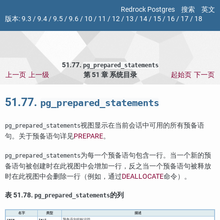
Redrock Postgres
搜索
英文
版本:
9.3
/
9.4
/
9.5
/
9.6
/
10
/
11
/
12
/
13
/
14
/
15
/
16
/
17
/
18
51.77.
pg_prepared_statements
上一页
上一级
第 51 章 系统目录
起始页
下一页
51.77.
pg_prepared_statements
视图显示在当前会话中可用的所有预备语
pg_prepared_statements
句。关于预备语句详见
PREPARE
。
为每一个预备语句包含一行。当一个新的预
pg_prepared_statements
备语句被创建时在此视图中会增加一行，反之当一个预备语句被释放
时在此视图中会删除一行（例如，通过
DEALLOCATE
命令）。
表 51.78.
的列
pg_prepared_statements
名字
类型
描述
预备语句的标识符
name
text