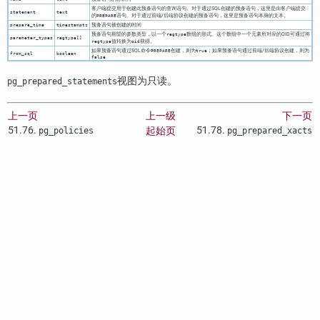
客户端提交用于创建此预备语句的查询语句。对于通过SQL创建的预备语句，这里是由客户端提交
statement
text
的
语句。对于通过前端/后端协议创建的预备语句，这里是预备语句本身的文本。
PREPARE
预备语句被创建的时间
prepare_time
timestamptz
预备语句期望的参数类型，以一个
数组的形式。这个数组中一个元素所对应的OID可通过将
regtype
parameter_types
regtype[]
值转换为
获得。
regtype
oid
如果预备语句通过SQL命令
创建，则为
；如果预备语句通过前端/后端协议创建，则为
PREPARE
true
from_sql
boolean
false
视图为只读。
pg_prepared_statements
上一页
上一级
下一页
51.76.
51.78.
起始页
pg_policies
pg_prepared_xacts