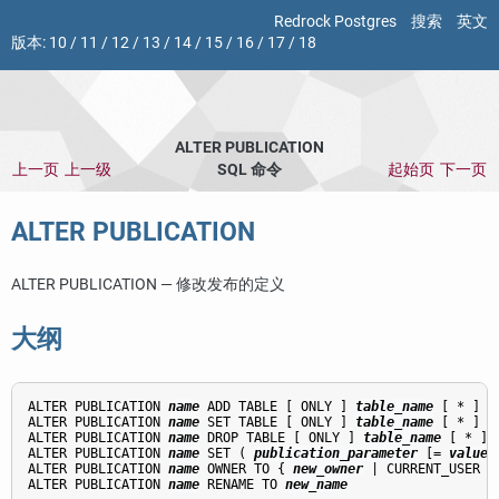
Redrock Postgres
搜索
英文
版本:
10
/
11
/
12
/
13
/
14
/
15
/
16
/
17
/
18
ALTER PUBLICATION
上一页
上一级
SQL 命令
起始页
下一页
ALTER PUBLICATION
ALTER PUBLICATION — 修改发布的定义
大纲
ALTER PUBLICATION 
name
 ADD TABLE [ ONLY ] 
table_name
 [ * ] [,
ALTER PUBLICATION 
name
 SET TABLE [ ONLY ] 
table_name
 [ * ] [,
ALTER PUBLICATION 
name
 DROP TABLE [ ONLY ] 
table_name
 [ * ] 
ALTER PUBLICATION 
name
 SET ( 
publication_parameter
 [= 
value
]
ALTER PUBLICATION 
name
 OWNER TO { 
new_owner
 | CURRENT_USER |
ALTER PUBLICATION 
name
 RENAME TO 
new_name