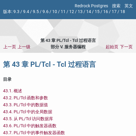
Redrock Postgres
搜索
英文
版本:
9.3
/
9.4
/
9.5
/
9.6
/
10
/
11
/
12
/
13
/
14
/
15
/
16
/
17
/
18
第 43 章 PL/Tcl - Tcl 过程语言
上一页
上一级
部分 V. 服务器编程
起始页
下一页
第 43 章 PL/Tcl - Tcl 过程语言
目录
43.1. 概述
43.2. PL/Tcl 函数和参数
43.3. PL/Tcl 中的数据值
43.4. PL/Tcl 中的全局数据
43.5. 从 PL/Tcl 访问数据库
43.6. PL/Tcl 中的触发器函数
43.7. PL/Tcl 中的事件触发器函数