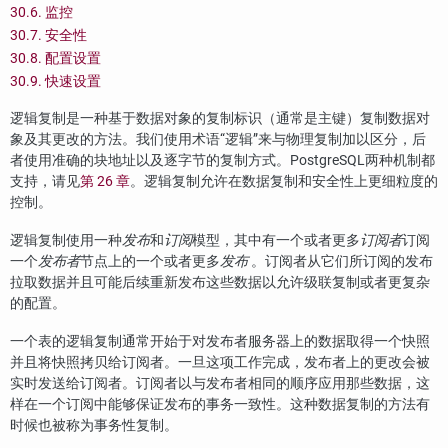
30.6. 监控
30.7. 安全性
30.8. 配置设置
30.9. 快速设置
逻辑复制是一种基于数据对象的复制标识（通常是主键）复制数据对
象及其更改的方法。我们使用术语“逻辑”来与物理复制加以区分，后
者使用准确的块地址以及逐字节的复制方式。PostgreSQL两种机制都
支持，请见
第 26 章
。逻辑复制允许在数据复制和安全性上更细粒度的
控制。
逻辑复制使用一种
发布
和
订阅
模型，其中有一个或者更多
订阅者
订阅
一个
发布者
节点上的一个或者更多
发布
。订阅者从它们所订阅的发布
拉取数据并且可能后续重新发布这些数据以允许级联复制或者更复杂
的配置。
一个表的逻辑复制通常开始于对发布者服务器上的数据取得一个快照
并且将快照拷贝给订阅者。一旦这项工作完成，发布者上的更改会被
实时发送给订阅者。订阅者以与发布者相同的顺序应用那些数据，这
样在一个订阅中能够保证发布的事务一致性。这种数据复制的方法有
时候也被称为事务性复制。