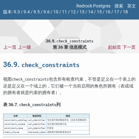
Redrock Postgres
搜索
英文
版本:
9.3
/
9.4
/
9.5
/
9.6
/
10
/
11
/
12
/
13
/
14
/
15
/
16
/
17
/
18
36.9.
check_constraints
上一页
上一级
第 36 章 信息模式
起始页
下一页
36.9.
check_constraints
视图
包含所有检查约束，不管是定义在一个表上的
check_constraints
还是定义在一个域上的，它们被一个当前启用的角色所拥有（表或域
的拥有者就是约束的拥有者）。
表 36.7.
列
check_constraints
名称
数据类型
描述
包含该约束的数据库名（总是当前数据库）
constraint_catalog
sql_identifier
包含该约束的模式名
constraint_schema
sql_identifier
约束名
constraint_name
sql_identifier
该检查约束的检查表达式
check_clause
character_data