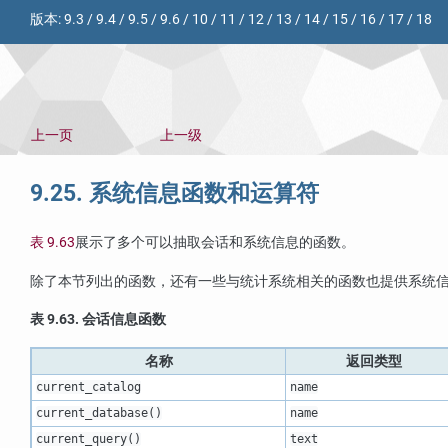
版本:
9.3
/
9.4
/
9.5
/
9.6
/
10
/
11
/
12
/
13
/
14
/
15
/
16
/
17
/
18
上一页
上一级
9.25. 系统信息函数和运算符
表 9.63
展示了多个可以抽取会话和系统信息的函数。
除了本节列出的函数，还有一些与统计系统相关的函数也提供系统
表 9.63. 会话信息函数
名称
返回类型
current_catalog
name
current_database()
name
current_query()
text