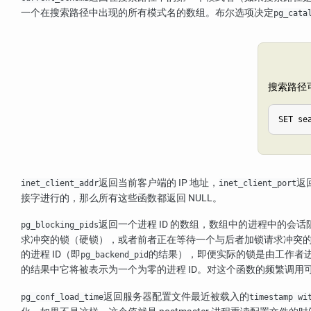
一个在搜索路径中出现的所有模式名的数组。布尔选项决定
pg_cata
搜索路径
SET se
返回当前客户端的 IP 地址，
返
inet_client_addr
inet_client_port
接字进行的，那么所有这些函数都返回 NULL。
返回一个进程 ID 的数组，数组中的进程中的会
pg_blocking_pids
求冲突的锁（硬锁），或者前者正在等待一个与后者加锁请求冲突
的进程 ID（即
的结果），即便实际的锁是由工作者进
pg_backend_pid
的结果中它将被表示为一个为零的进程 ID。对这个函数的频繁调
返回服务器配置文件最近被载入的
pg_conf_load_time
timestamp wi