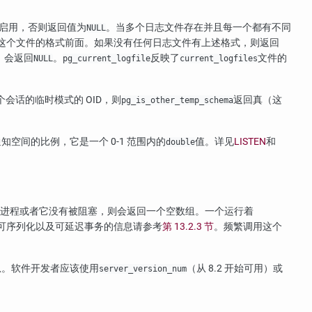
启用，否则返回值为
。当多个日志文件存在并且每一个都有不同
NULL
这个文件的格式前面。如果没有任何日志文件有上述格式，则返回
，会返回
。
反映了
文件的
NULL
pg_current_logfile
current_logfiles
会话的临时模式的 OID，则
返回真（这
pg_is_other_temp_schema
空间的比例，它是一个 0-1 范围内的
值。详见
LISTEN
和
double
器进程或者它没有被阻塞，则会返回一个空数组。一个运行着
可序列化以及可延迟事务的信息请参考
第 13.2.3 节
。频繁调用这个
息。软件开发者应该使用
（从 8.2 开始可用）或
server_version_num