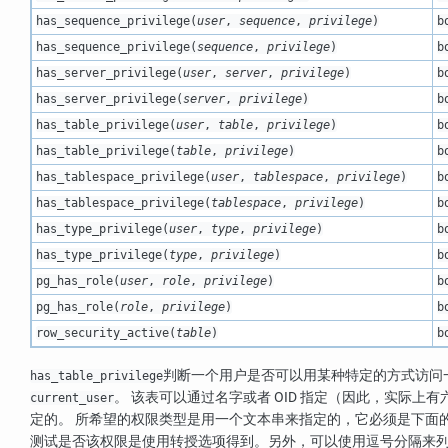
has_sequence_privilege
(
user
,
sequence
,
privilege
)
b
has_sequence_privilege
(
sequence
,
privilege
)
b
has_server_privilege
(
user
,
server
,
privilege
)
b
has_server_privilege
(
server
,
privilege
)
b
has_table_privilege
(
user
,
table
,
privilege
)
b
has_table_privilege
(
table
,
privilege
)
b
has_tablespace_privilege
(
user
,
tablespace
,
privilege
)
b
has_tablespace_privilege
(
tablespace
,
privilege
)
b
has_type_privilege
(
user
,
type
,
privilege
)
b
has_type_privilege
(
type
,
privilege
)
b
pg_has_role
(
user
,
role
,
privilege
)
b
pg_has_role
(
role
,
privilege
)
b
row_security_active
(
table
)
b
判断一个用户是否可以用某种特定的方式访问一个
has_table_privilege
。 该表可以通过名字或者 OID 指定（因此，实际上有
current_user
定的。 所希望的权限类型是用一个文本串来指定的，它必须是下面
测试是否该权限是使用转授选项得到。另外，可以使用逗号分隔来