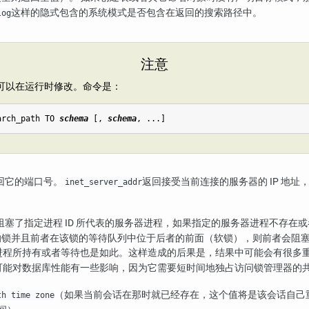
这样的隐式包含的系统模式是否包含在返回的搜索路径中。
log
注意
可以在运行时修改。命令是：
arch_path TO 
schema
 [
, 
schema
, ...
回它的端口号。
返回接受当前连接的服务器的 IP 地址
inet_server_addr
话阻塞了指定进程 ID 所代表的服务器进程，如果指定的服务器进程不存
的锁并且前者在该锁的等待队列中位于后者的前面（软锁），则前者会阻
程所持有或者等待也是如此。这样造成的后果是，结果中可能会有很多重复
用可能对数据库性能有一些影响，因为它需要短时间地独占访问锁管理器的
（如果当前会话在那时就已经存在，这个值将是该会话自己
th time zone