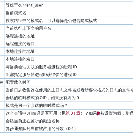
等效于
current_user
当前模式名
搜索路径中的模式名，可以选择是否包含隐式模式
当前执行上下文的用户名
远程连接的地址
远程连接的端口
本地连接的地址
本地连接的端口
与当前会话关联的服务器进程的进程 ID
阻塞指定服务器进程ID获得锁的进程 ID
配置载入时间
ne
当前日志收集器在使用的主日志文件名或者所要求格式的日志的文件
会话的临时模式的 OID，如果没有则为 0
模式是另一个会话的临时模式吗？
这个会话中
JIT
编译是否可用（见
第 31 章
）？如果
jit
被设置为假，则
会话当前正在监听的频道名称
异步通知队列当前被占用的分数（0-1）