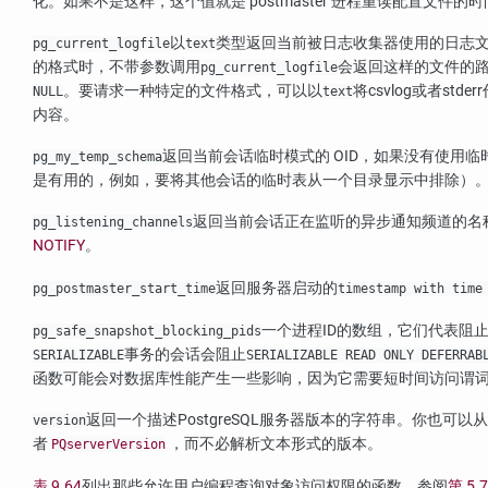
化。如果不是这样，这个值就是 postmaster 进程重读配置文件的
以
类型返回当前被日志收集器使用的日志
pg_current_logfile
text
的格式时，不带参数调用
会返回这样的文件的
pg_current_logfile
。要请求一种特定的文件格式，可以以
将
csvlog
或者
stderr
NULL
text
内容。
返回当前会话临时模式的 OID，如果没有使用临
pg_my_temp_schema
是有用的，例如，要将其他会话的临时表从一个目录显示中排除）
返回当前会话正在监听的异步通知频道的名
pg_listening_channels
NOTIFY
。
返回服务器启动的
pg_postmaster_start_time
timestamp with time
一个进程ID的数组，它们代表阻
pg_safe_snapshot_blocking_pids
事务的会话会阻止
SERIALIZABLE
SERIALIZABLE READ ONLY DEFERRAB
函数可能会对数据库性能产生一些影响，因为它需要短时间访问谓
返回一个描述
PostgreSQL
服务器版本的字符串。你也可以从
version
者
，而不必解析文本形式的版本。
PQserverVersion
表 9.64
列出那些允许用户编程查询对象访问权限的函数。参阅
第 5.