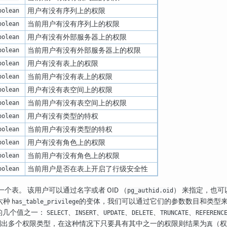
用户有没有序列上的权限
oolean
当前用户有没有序列上的权限
oolean
用户有没有外部服务器上的权限
oolean
当前用户有没有外部服务器上的权限
oolean
用户有没有表上的权限
oolean
当前用户有没有表上的权限
oolean
用户有没有表空间上的权限
oolean
当前用户有没有表空间上的权限
oolean
用户有没有类型的特权
oolean
当前用户有没有类型的特权
oolean
用户有没有角色上的权限
oolean
当前用户有没有角色上的权限
oolean
当前用户是否在表上开启了行级安全性
oolean
表。 该用户可以通过名字或者 OID （
） 来指定，也可
pg_authid.oid
六种
的变体，我们可以通过它们的参数数目和类型来
has_table_privilege
的几个值之一：
、
、
、
、
、
SELECT
INSERT
UPDATE
DELETE
TRUNCATE
REFERENC
列出多个权限类型，在这种情况下只要具有其中之一的权限则结果为
（权
真