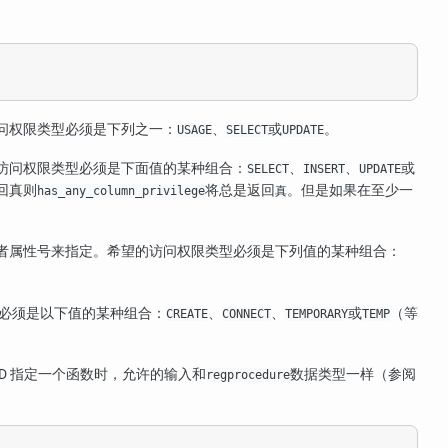
问权限类型必须是下列之一：
、
或
。
USAGE
SELECT
UPDATE
访问权限类型必须是下面值的某种组合：
、
、
或
SELECT
INSERT
UPDATE
回真则
将总是返回
。但是如果在至少一
has_any_column_privilege
真
者属性号来指定。希望的访问权限类型必须是下列值的某种组合：
必须是以下值的某种组合：
、
、
或
（等
CREATE
CONNECT
TEMPORARY
TEMP
ID 指定一个函数时，允许的输入和
数据类型一样（参阅
regprocedure