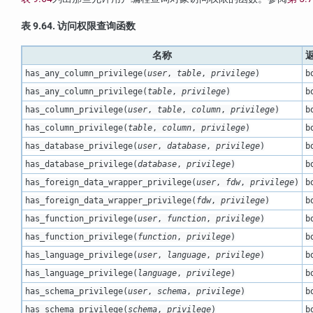
表 9.64. 访问权限查询函数
名称
has_any_column_privilege
(
user
,
table
,
privilege
)
b
has_any_column_privilege
(
table
,
privilege
)
b
has_column_privilege
(
user
,
table
,
column
,
privilege
)
b
has_column_privilege
(
table
,
column
,
privilege
)
b
has_database_privilege
(
user
,
database
,
privilege
)
b
has_database_privilege
(
database
,
privilege
)
b
has_foreign_data_wrapper_privilege
(
user
,
fdw
,
privilege
)
b
has_foreign_data_wrapper_privilege
(
fdw
,
privilege
)
b
has_function_privilege
(
user
,
function
,
privilege
)
b
has_function_privilege
(
function
,
privilege
)
b
has_language_privilege
(
user
,
language
,
privilege
)
b
has_language_privilege
(
language
,
privilege
)
b
has_schema_privilege
(
user
,
schema
,
privilege
)
b
has_schema_privilege
(
schema
,
privilege
)
b