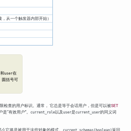
接，从一个触发器内部开始）
和
在
r
user
中，圆括号可
限检查的用户标识。通常， 它总是等于会话用户，但是可以被
SET
户是
“
有效用户
”
。
以及
是
的同义词
current_role
user
current_user
那么它将是被用于这些对象的模式。
返回
current_schemas(boolean)