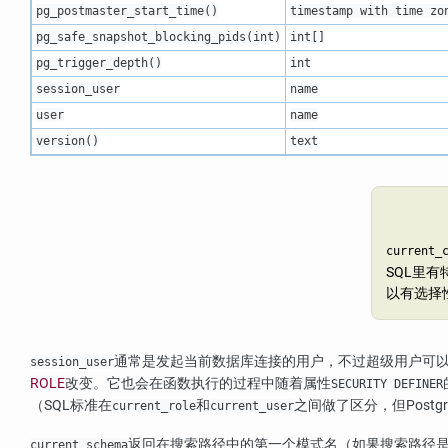
pg_postmaster_start_time()
timestamp with time zo
pg_safe_snapshot_blocking_pids(
int
)
int[]
pg_trigger_depth()
int
session_user
name
user
name
version()
text
current_
SQL
里有特
以有选择
通常是发起当前数据库连接的用户，不过超级用户可
session_user
ROLE
改变。它也会在函数执行的过程中随着属性
SECURITY DEFINER
（SQL标准在
和
之间做了区分，但
Postg
current_role
current_user
返回在搜索路径中的第一个模式名（如果搜索路径是
current_schema