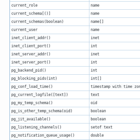
current_role
name
current_schema
[()]
name
current_schemas(
boolean
)
name[]
current_user
name
inet_client_addr()
inet
inet_client_port()
int
inet_server_addr()
inet
inet_server_port()
int
pg_backend_pid()
int
pg_blocking_pids(
int
)
int[]
pg_conf_load_time()
timestamp with time zo
pg_current_logfile([
text
])
text
pg_my_temp_schema()
oid
pg_is_other_temp_schema(
oid
)
boolean
pg_jit_available()
boolean
pg_listening_channels()
setof text
pg_notification_queue_usage()
double