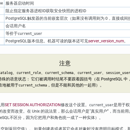
服务器启动时间
ne
阻止指定服务器进程ID获取安全快照的进程ID
PostgreSQL
触发器的当前嵌套层次（如果没有调用则为 0，直接或间
会话用户名
等价于
current_user
PostgreSQL
版本信息。机器可读的版本还可见
server_version_num
。
注意
、
、
、
、
catalog
current_role
current_schema
current_user
session_use
殊的语意状态： 它们被调用时结尾不要跟着园括号（在 PostgreSQL 
性地被用于
，但是不能和其他的一起用）。
current_schema
以用
SET SESSION AUTHORIZATION
修改这个设置。
是用于权
current_user
的改变而改变。在 Unix 的说法里，那么会话用户是
“
真实用户
”
，而当前用
reSQL
不区分，因为它把用户和角色统一成了一种实体）。
空则返回空值）。 如果创建表或者其它命名对象时没有声明目标模式，