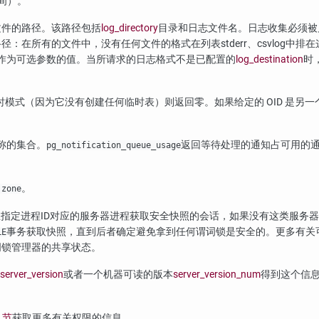
时间）。
文件的路径。该路径包括
log_directory
目录和日志文件名。日志收集必须被
路径：在所有的文件中，没有任何文件的格式在列表
stderr
、
csvlog
中排在
作为可选参数的值。当所请求的日志格式不是已配置的
log_destination
时
时模式（因为它没有创建任何临时表）则返回零。如果给定的 OID 是另一个
。
称的集合。
返回等待处理的通知占可用的通知
pg_notification_queue_usage
。
 zone
止指定进程ID对应的服务器进程获取安全快照的会话，如果没有这类服务
事务获取快照，直到后者确定避免拿到任何谓词锁是安全的。更多有关
LE
词锁管理器的共享状态。
server_version
或者一个机器可读的版本
server_version_num
得到这个信
7 节
获取更多有关权限的信息。