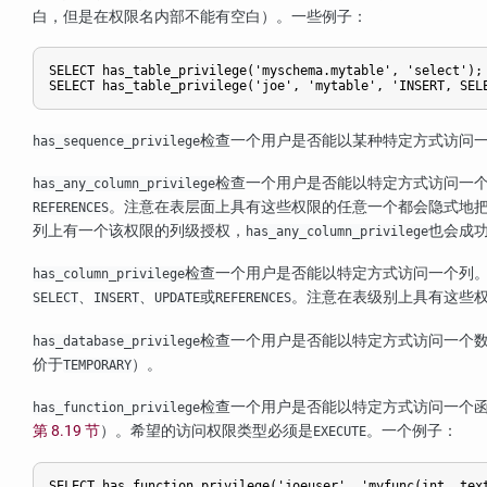
白，但是在权限名内部不能有空白）。一些例子：
SELECT has_table_privilege('myschema.mytable', 'select');

检查一个用户是否能以某种特定方式访问
has_sequence_privilege
检查一个用户是否能以特定方式访问一
has_any_column_privilege
。注意在表层面上具有这些权限的任意一个都会隐式地
REFERENCES
列上有一个该权限的列级授权，
也会成
has_any_column_privilege
检查一个用户是否能以特定方式访问一个列
has_column_privilege
、
、
或
。注意在表级别上具有这些
SELECT
INSERT
UPDATE
REFERENCES
检查一个用户是否能以特定方式访问一个
has_database_privilege
价于
）。
TEMPORARY
检查一个用户是否能以特定方式访问一个
has_function_privilege
第 8.19 节
）。希望的访问权限类型必须是
。一个例子：
EXECUTE