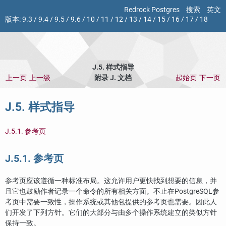
Redrock Postgres
搜索
英文
版本:
9.3
/
9.4
/
9.5
/
9.6
/
10
/
11
/
12
/
13
/
14
/
15
/
16
/
17
/
18
J.5. 样式指导
上一页
上一级
附录 J. 文档
起始页
下一页
J.5. 样式指导
J.5.1. 参考页
J.5.1. 参考页
参考页应该遵循一种标准布局。这允许用户更快找到想要的信息，并
且它也鼓励作者记录一个命令的所有相关方面。不止在
PostgreSQL
参
考页中需要一致性，操作系统或其他包提供的参考页也需要。因此人
们开发了下列方针。它们的大部分与由多个操作系统建立的类似方针
保持一致。