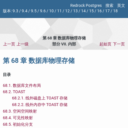
Redrock Postgres
搜索
英文
版本:
9.3
/
9.4
/
9.5
/
9.6
/
10
/
11
/
12
/
13
/
14
/
15
/
16
/
17
/
18
第 68 章 数据库物理存储
上一页
上一级
部分 VII. 内部
起始页
下一页
第 68 章 数据库物理存储
目录
68.1. 数据库文件布局
68.2. TOAST
68.2.1. 线外磁盘上 TOAST 存储
68.2.2. 线外内存中 TOAST 存储
68.3. 空闲空间映射
68.4. 可见性映射
68.5. 初始化分支