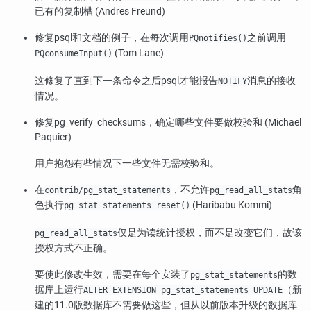
已有的复制槽 (Andres Freund)
修复
psql
和文档的例子，在每次调用
之前调用
PQnotifies()
(Tom Lane)
PQconsumeInput()
这修复了直到下一条命令之后
psql
才能报告
消息的接收
NOTIFY
情况。
修复
pg_verify_checksums
，确定哪些文件要做校验和 (Michael
Paquier)
用户抱怨有些情况下一些文件无需校验和。
在
，不允许
角
contrib/pg_stat_statements
pg_read_all_stats
色执行
(Haribabu Kommi)
pg_stat_statements_reset()
仅是为读统计授权，而不是改变它们，故该
pg_read_all_stats
授权方式不正确。
要使此修改生效，需要在每个安装了
的数
pg_stat_statements
据库上运行
（新
ALTER EXTENSION pg_stat_statements UPDATE
建的11.0版数据库不需要做这些，但从以前版本升级的数据库