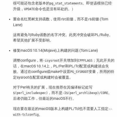
很可能还包含老版本的
。即使该模块已经
pg_stat_statements
升级，
命令也是没有坏处的。）
UPDATE
重命名红黑树支持函数，使用
前缀，而不是
前缀 (Tom
rbt
rb
Lane)
这将避免与Ruby函数的名字冲突。此类冲突会破坏PL/Ruby。
希望其他扩展不受影响。
修复macOS 10.14(Mojave)上构建的问题 (Tom Lane)
调整
configure
，将
开关增加到
；无此开关的
-isysroot
CPPFLAGS
话，在macOS 10.14上，PL/Perl和PL/Tcl配置或构建就会失
败。通过在
configure
或
make
中设置
变量，所用的特
PG_SYSROOT
定sysroot在配置或构建时会被覆盖。
对于Perl有关的扩展，现在推荐在其编译标记处写
，而不是
。
$(perl_includespec)
-I$(perl_archlibexp)/CORE
后者仍能工作，但最近的macOS不行。
现在要在最近的macOS版本上构建PL/Tcl也不需要人工指定
--
。
with-tclconfig