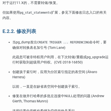
对于运行11.X的，不需要转储/恢复。
但如果使用
扩展，参见下面修改日志入口的有关
pg_stat_statements
内容。
E.2.2. 修改列表
当
pg_dump
发出
命令时，要
CREATE TRIGGER ... REFERENCING
确保对转换表名加引号 (Tom Lane)
此疏忽可被非特权用户利用，在下次转储/重载或
pg_upgrade
运
行时获取到超级用户特权。(CVE-2018-16850)
创建孩子索引时，应用为分区索引指定的表空间 (Álvaro
Herrera)
以前，一直是在缺省表空间中创建孩子索引。
修复在做并行哈希的多批左连接中NULL处理的问题 (Andrew
Gierth, Thomas Munro)
连接结果中忽略哈希键为空值的外关系行。