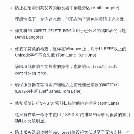
防止在附加到其父表的触发器中创建分区 (Amit Langote)
理想情况下，允许这么做，但现在为了避免崩溃阻止这么做。
修复将
应用于已分区的临时表的问题
ON COMMIT DELETE ROWS
(Amit Langote)
修复字符类的检查，这样在Windows上，对于U+FFFF以上的
Unicode字符不会失败 (Tom Lane, Kenji Uno)
该BUG既影响全文搜索的操作，也影响
和
contrib/ltree
。
contrib/pg_trgm
确保服务器在等待客户端输入之前处理已接收的
和
NOTIFY
中断 (Jeff Janes, Tom Lane)
SIGTERM
修复反复进行SP-GiST索引扫描时的内存泄露 (Tom Lane)
这只有在单一命令中使用了SP-GiST的排除约束收到很多的索引
项时才比较明显。
防止服务器启动时的
值设得太低以至于无法支持一个
wal_level