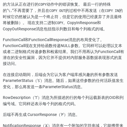
的方法从正在进行的
动作中的错误恢复。 最后一行的特殊
COPY
的
“
”
不再需要了，并且在
的过程中不再发送（在
的
\.
COPY OUT
COPY IN
时候它仍然被认为是一个终止符，但是它的使用已经废弃了并且最终
将被删除）。 现在支持二进制
。CopyInResponse和
COPY
CopyOutResponse消息包括指示列数目和每个列格式的域。
FunctionCall和FunctionCallResponse消息的布局变化了。
FunctionCall现在支持给函数传递NULL参数。它同样可以处理以文本
或者二进制格式传递参数和检索结果。我们不用再认为FunctionCall有
潜在的安全性漏洞，因为它并不提供对内部服务器数据表现形式的直
接访问。
在连接启动期间，后端会为它认为客户端库感兴趣的所有参数发送
ParameterStatus（'
'）消息。随后，如果这些参数的任何活跃值发生
S
变化，那么将发送一条ParameterStatus消息。
RowDescription（'
'）消息为所描述的行的每个列运载新表的OID和列
T
编号域。它同样还表示每个列的格式代码。
后端不再生成 CursorResponse（'
'）消息。
P
NotificationResponse（'
'）消息有一个附加的字符串域，它能携带来
A