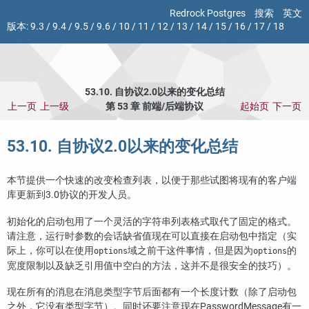
Redrock Postgres
搜索
英文
版本:
9.3
/
9.4
/
9.5
/
9.6
/
10
/
11
/
12
/
13
/
14
/
15
/
16
/
17
/
18
53.10. 自协议2.0以来的变化总结
上一页
上一级
第 53 章 前端/后端协议
起始页
下一页
53.10. 自协议2.0以来的变化总结
本节提供一个快速的改变检查列表，以便于那些试图将现有的客户端
库更新到3.0协议的开发人员。
初始化的启动包用了一个灵活的字符串列表格式取代了固定的格式。
请注意，运行时参数的会话缺省值现在可以直接在启动包中指定（实
际上，你可以在使用
域之前干这件事情，但是因为
的
options
options
宽度限制以及缺乏引用值中空白的方法，这并不是很安全的技巧）。
现在所有的消息在消息类型字节后面都有一个长度计数（除了启动包
之外，它没有类型字节）。同时还要注意现在PasswordMessage有一