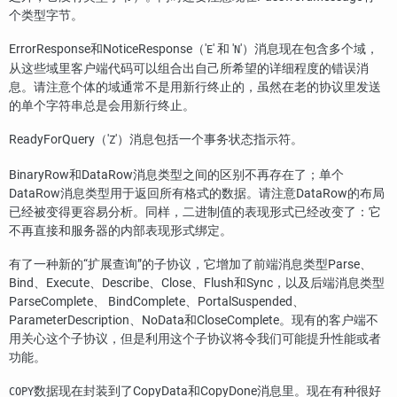
个类型字节。
ErrorResponse和NoticeResponse（'
' 和 '
'）消息现在包含多个域，
E
N
从这些域里客户端代码可以组合出自己所希望的详细程度的错误消
息。请注意个体的域通常不是用新行终止的，虽然在老的协议里发送
的单个字符串总是会用新行终止。
ReadyForQuery（'
'）消息包括一个事务状态指示符。
Z
BinaryRow和DataRow消息类型之间的区别不再存在了；单个
DataRow消息类型用于返回所有格式的数据。请注意DataRow的布局
已经被变得更容易分析。同样，二进制值的表现形式已经改变了：它
不再直接和服务器的内部表现形式绑定。
有了一种新的
“
扩展查询
”
的子协议，它增加了前端消息类型Parse、
Bind、Execute、Describe、Close、Flush和Sync，以及后端消息类型
ParseComplete、 BindComplete、PortalSuspended、
ParameterDescription、NoData和CloseComplete。现有的客户端不
用关心这个子协议，但是利用这个子协议将令我们可能提升性能或者
功能。
数据现在封装到了CopyData和CopyDone消息里。现在有种很好
COPY