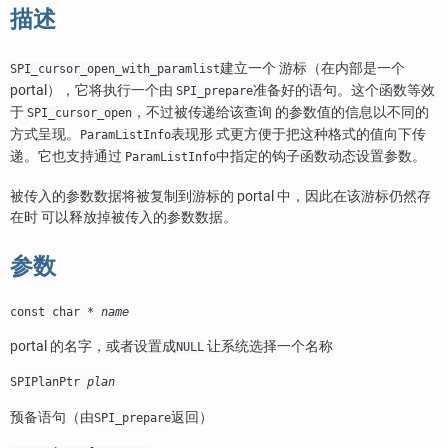
描述
建立一个 游标（在内部是一个
SPI_cursor_open_with_paramlist
portal），它将执行一个由
准备好的语句。这个函数等效
SPI_prepare
于
，不过被传递给该查询 的参数值的信息以不同的
SPI_cursor_open
方式呈现。
表现形 式更方便于把这种格式的值向下传
ParamListInfo
递。它也支持通过
中指定的钩子函数动态设置参数。
ParamListInfo
被传入的参数数据将被复制到游标的 portal 中，因此在该游标仍然存
在时 可以释放掉被传入的参数数据。
参数
const char *
name
portal 的名字，或者设置成
让系统选择一个名称
NULL
SPIPlanPtr
plan
预备语句（由
返回）
SPI_prepare