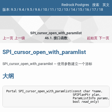
Redrock Postgres
搜索
英文
版本:
9.3
/
9.4
/
9.5
/
9.6
/
10
/
11
/
12
/
13
/
14
/
15
/
16
/
17
/
18
SPI_cursor_open_with_paramlist
上一页
上一级
46.1. 接口函数
起始页
下一页
SPI_cursor_open_with_paramlist
SPI_cursor_open_with_paramlist — 使用参数建立一个游标
大纲
Portal SPI_cursor_open_with_paramlist(const char *
name
,

                                      SPIPlanPtr 
plan
,

                                      ParamListInfo 
params
,

                                      bool 
read_only
)