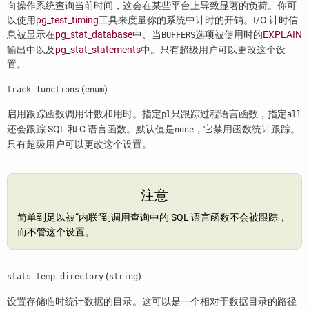
向操作系统查询当前时间，这会在某些平台上导致显著的负荷。你可
以使用
pg_test_timing
工具来度量你的系统中计时的开销。I/O 计时信
息被显示在
pg_stat_database
中、当
选项被使用时的
EXPLAIN
BUFFERS
输出中以及
pg_stat_statements
中。只有超级用户可以更改这个设
置。
(
)
track_functions
enum
启用跟踪函数调用计数和用时。指定
只跟踪过程语言函数，指定
pl
all
还会跟踪 SQL 和 C 语言函数。默认值是
，它禁用函数统计跟踪。
none
只有超级用户可以更改这个设置。
注意
简单到足以被
“
内联
”
到调用查询中的 SQL 语言函数不会被跟踪，
而不管这个设置。
(
)
stats_temp_directory
string
设置存储临时统计数据的目录。这可以是一个相对于数据目录的路径