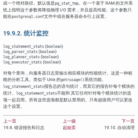
或一个绝对路径。默认值是
。在一个基于 RAM 的文件系
pg_stat_tmp
统上指明这个参数将降低物理 I/O 需求，并且提高性能。这个参数只
能在
文件中或在服务器命令行上设置。
postgresql.conf
19.9.2. 统计监控
(
)
log_statement_stats
boolean
(
)
log_parser_stats
boolean
(
)
log_planner_stats
boolean
(
)
log_executor_stats
boolean
对每个查询，向服务器日志里输出相应模块的性能统计。这是一种粗
糙的分析工具。类似于 Unix 的
系统功能。
getrusage()
报告总的语句统计，而其它的报告针每个模块的
log_statement_stats
统计。
不能和 其它任何针对每个模块统计的选
log_statement_stats
项一起启用。所有这些选项都是默认禁用的。只有超级用户可以更改
这个设置。
上一页
上一级
下一页
19.8. 错误报告和日志
起始页
19.10. 自动清理