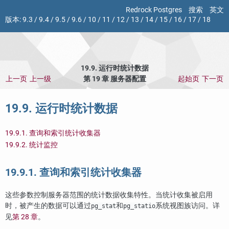
Redrock Postgres
搜索
英文
版本:
9.3
/
9.4
/
9.5
/
9.6
/
10
/
11
/
12
/
13
/
14
/
15
/
16
/
17
/
18
19.9. 运行时统计数据
上一页
上一级
第 19 章 服务器配置
起始页
下一页
19.9. 运行时统计数据
19.9.1. 查询和索引统计收集器
19.9.2. 统计监控
19.9.1. 查询和索引统计收集器
这些参数控制服务器范围的统计数据收集特性。当统计收集被启用
时，被产生的数据可以通过
和
系统视图族访问。详
pg_stat
pg_statio
见
第 28 章
。