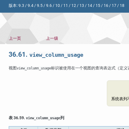
版本:
9.3
/
9.4
/
9.5
/
9.6
/
10
/
11
/
12
/
13
/
14
/
15
/
16
/
17
/
18
上一页
上一级
36.61.
view_column_usage
视图
标识被使用在一个视图的查询表达式（定义
view_column_usage
系统表列
表 36.59.
列
view_column_usage