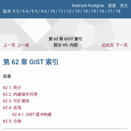
Redrock Postgres
搜索
英文
版本:
9.3
/
9.4
/
9.5
/
9.6
/
10
/
11
/
12
/
13
/
14
/
15
/
16
/
17
/
18
第 62 章 GiST 索引
上一页
上一级
部分 VII. 内部
起始页
下一页
第 62 章 GiST 索引
目录
62.1. 简介
62.2. 内建操作符类
62.3. 可扩展性
62.4. 实现
62.4.1. GiST 缓冲构建
62.5. 示例