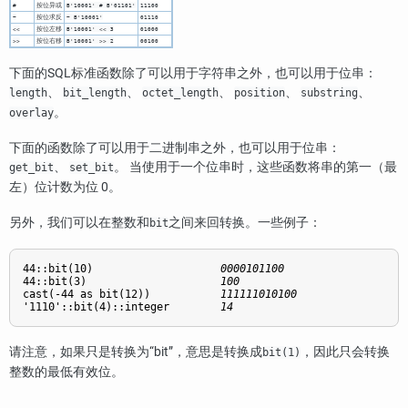
按位异或
#
B'10001' # B'01101'
11100
按位求反
~
~ B'10001'
01110
按位左移
<<
B'10001' << 3
01000
按位右移
>>
B'10001' >> 2
00100
下面的
SQL
标准函数除了可以用于字符串之外，也可以用于位串：
、
、
、
、
、
length
bit_length
octet_length
position
substring
。
overlay
下面的函数除了可以用于二进制串之外，也可以用于位串：
、
。 当使用于一个位串时，这些函数将串的第一（最
get_bit
set_bit
左）位计数为位 0。
另外，我们可以在整数和
之间来回转换。一些例子：
bit
44::bit(10)                    
0000101100
44::bit(3)                     
100
cast(-44 as bit(12))           
111111010100
'1110'::bit(4)::integer        
14
请注意，如果只是转换为
“
bit
”
，意思是转换成
，因此只会转换
bit(1)
整数的最低有效位。