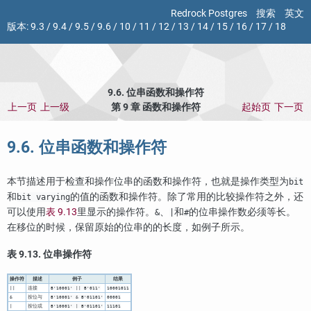
Redrock Postgres
搜索
英文
版本:
9.3
/
9.4
/
9.5
/
9.6
/
10
/
11
/
12
/
13
/
14
/
15
/
16
/
17
/
18
9.6. 位串函数和操作符
上一页
上一级
第 9 章 函数和操作符
起始页
下一页
9.6. 位串函数和操作符
本节描述用于检查和操作位串的函数和操作符，也就是操作类型为
bit
和
的值的函数和操作符。除了常用的比较操作符之外，还
bit varying
可以使用
表 9.13
里显示的操作符。
、
和
的位串操作数必须等长。
&
|
#
在移位的时候，保留原始的位串的的长度，如例子所示。
表 9.13. 位串操作符
操作符
描述
例子
结果
连接
||
B'10001' || B'011'
10001011
按位与
&
B'10001' & B'01101'
00001
按位或
|
B'10001' | B'01101'
11101