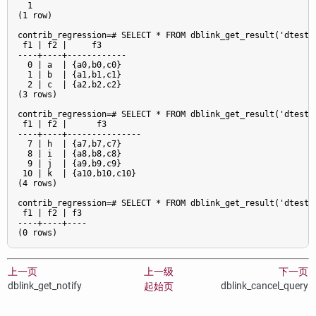
  1

(1 row)

contrib_regression=# SELECT * FROM dblink_get_result('dtest1'
 f1 | f2 |     f3

----+----+------------

  0 | a  | {a0,b0,c0}

  1 | b  | {a1,b1,c1}

  2 | c  | {a2,b2,c2}

(3 rows)

contrib_regression=# SELECT * FROM dblink_get_result('dtest1'
 f1 | f2 |      f3

----+----+---------------

  7 | h  | {a7,b7,c7}

  8 | i  | {a8,b8,c8}

  9 | j  | {a9,b9,c9}

 10 | k  | {a10,b10,c10}

(4 rows)

contrib_regression=# SELECT * FROM dblink_get_result('dtest1'
 f1 | f2 | f3

----+----+----

(0 rows)
上一页
上一级
下一页
dblink_get_notify
dblink_cancel_query
起始页