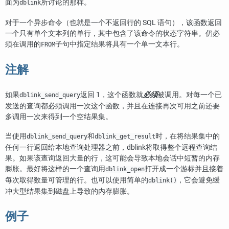
面为
所讨论的那样。
dblink
对于一个异步命令（也就是一个不返回行的 SQL 语句），该函数返回
一个只有单个文本列的单行，其中包含了该命令的状态字符串。仍必
须在调用的
子句中指定结果将具有一个单一文本行。
FROM
注解
如果
返回 1，这个函数就
必须
被调用。对每一个已
dblink_send_query
发送的查询都必须调用一次这个函数，并且在连接再次可用之前还要
多调用一次来得到一个空结果集。
当使用
和
时，在将结果集中的
dblink_send_query
dblink_get_result
任何一行返回给本地查询处理器之前，
dblink
将取得整个远程查询结
果。如果该查询返回大量的行，这可能会导致本地会话中短暂的内存
膨胀。最好将这样的一个查询用
打开成一个游标并且接着
dblink_open
每次取得数量可管理的行。也可以使用简单的
，它会避免缓
dblink()
冲大型结果集到磁盘上导致的内存膨胀。
例子