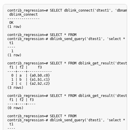
contrib_regression=# SELECT dblink_connect('dtest1', 'dbname=
 dblink_connect

----------------

 OK

(1 row)

contrib_regression=# SELECT * FROM

contrib_regression-# dblink_send_query('dtest1', 'select * fr
 t1

----

  1

(1 row)

contrib_regression=# SELECT * FROM dblink_get_result('dtest1'
 f1 | f2 |     f3

----+----+------------

  0 | a  | {a0,b0,c0}

  1 | b  | {a1,b1,c1}

  2 | c  | {a2,b2,c2}

(3 rows)

contrib_regression=# SELECT * FROM dblink_get_result('dtest1'
 f1 | f2 | f3

----+----+----

(0 rows)

contrib_regression=# SELECT * FROM

contrib_regression-# dblink_send_query('dtest1', 'select * f
 t1

----
