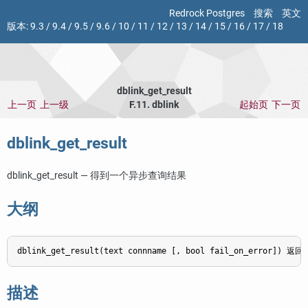
Redrock Postgres
搜索
英文
版本:
9.3
/
9.4
/
9.5
/
9.6
/
10
/
11
/
12
/
13
/
14
/
15
/
16
/
17
/
18
dblink_get_result
上一页
上一级
F.11. dblink
起始页
下一页
dblink_get_result
dblink_get_result — 得到一个异步查询结果
大纲
dblink_get_result(text connname [, bool fail_on_error]) 返
描述