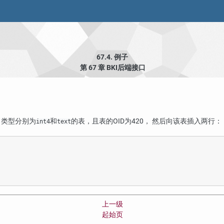
67.4. 例子
第 67 章
BKI
后端接口
，类型分别为
和
的表，且表的OID为420， 然后向该表插入两行：
int4
text
上一级
起始页