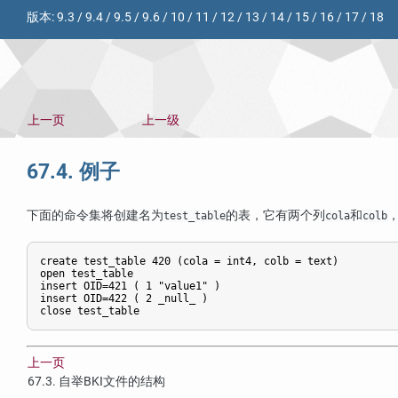
版本:
9.3
/
9.4
/
9.5
/
9.6
/
10
/
11
/
12
/
13
/
14
/
15
/
16
/
17
/
18
上一页
上一级
67.4. 例子
下面的命令集将创建名为
的表，它有两个列
和
test_table
cola
colb
create test_table 420 (cola = int4, colb = text)

open test_table

insert OID=421 ( 1 "value1" )

insert OID=422 ( 2 _null_ )

close test_table
上一页
67.3. 自举
BKI
文件的结构